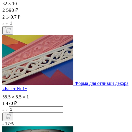
32 × 19
2 590 ₽
₽
2 149.7
Форма для отливки декора
«Багет № 1»
55.5 × 5.5 × 1
₽
1 470
- 17%