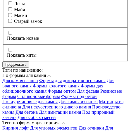
Львы
Майя
Маски
Старый замок
Показать новые
Показать хиты
Продолжить
Тэги по наначению:
По формам для камня
Для камня сланец
Формы для декоративного камня
Для
рваного камня
Формы колотого камня
Формы для
облицовочного камня
Формы оптом
Для фасада
Резиновые
формы
Силиконовые формы
Формы под бетон
Полиуретановые для камня
Для камня из гипса
Матрицы из
силикона
Для искусственного дикого камня
Производство
камня
Для бетона
Для имитации камня
Под природный
камень
Для особых смесей
Теги по формам для кирпича
Кирпич лофт
Для угловых элементов
Для отливки
Для