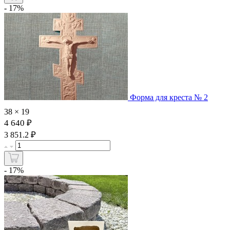
- 17%
Форма для креста № 2
38 × 19
4 640 ₽
₽
3 851.2
- 17%