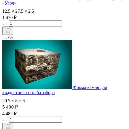
«Угол»
12.5 × 27.5 × 2.5
₽
1 470
- 17%
Форма камня для
квадратного столба забора
20.5 × 8 × 6
5 400 ₽
₽
4 482