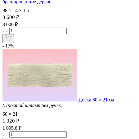
брашированное дерево
98 × 14 × 1.5
3 600 ₽
₽
3 000
- 17%
Доска 60 × 21 см
(Простой штамп без ручек)
60 × 21
1 320 ₽
₽
1 095.6