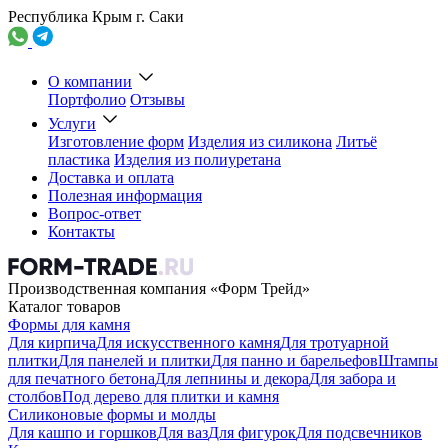
Республика Крым г. Саки
О компании
Портфолио
Отзывы
Услуги
Изготовление форм
Изделия из силикона
Литьё
пластика
Изделия из полиуретана
Доставка и оплата
Полезная информация
Вопрос-ответ
Контакты
Производственная компания «Форм Трейд»
Каталог товаров
Формы для камня
Для кирпича
Для искусственного камня
Для тротуарной
плитки
Для панелей и плитки
Для панно и барельефов
Штампы
для печатного бетона
Для лепнины и декора
Для забора и
столбов
Под дерево для плитки и камня
Силиконовые формы и молды
Для кашпо и горшков
Для ваз
Для фигурок
Для подсвечников