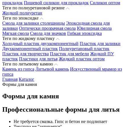
прокладок
Пищевой силикон для прокладок
Силикон оптом
Теги по полиуретановой резине
Жидкий полиуретан
Теги по эпоксидке
Смола для заливки столешницы
Эпоксидная смола для
заливки
Оптически прозрачная смола
Ювелирная смола
Мягкая смола
Смола для значков
Гибкая эпоксидка
Теги по жидкому пластику
Холодный пластик двухкомпонентный
Пластик для заливки
Двухкомпонентный пластик
Полиуретановый пластик
Пластик для творчества
Пластик для мебели
Жидкий ПУ
пластик
Пластики для литья
Жидкий пластик оптом
Теги по литьевому камню
Камень из гипса
Литьевой камень
Искусственный мрамор из
гипса
Главная
Каталог
Формы для камня
Формы для камня
Профессиональные формы для литья
Не требуется смазка. Гипс и бетон не подлипает
Текстура не "затирается"