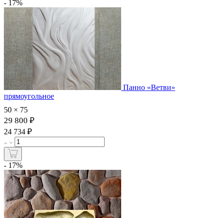
- 17%
Панно «Ветви»
прямоугольное
50 × 75
29 800 ₽
₽
24 734
- 17%