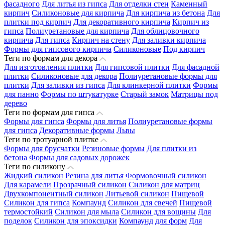
фасадного
Для литья из гипса
Для отделки стен
Каменный
кирпич
Силиконовые для кирпича
Для кирпича из бетона
Для
плитки под кирпич
Для декоративного кирпича
Кирпич из
гипса
Полиуретановые для кирпича
Для облицовочного
кирпича
Для гипса
Кирпич на стену
Для заливки кирпича
Формы для гипсового кирпича
Силиконовые
Под кирпич
Теги по формам для декора
Для изготовления плитки
Для гипсовой плитки
Для фасадной
плитки
Силиконовые для декора
Полиуретановые формы для
плитки
Для заливки из гипса
Для клинкерной плитки
Формы
для панно
Формы по штукатурке
Старый замок
Матрицы под
дерево
Теги по формам для гипса
Формы для гипса
Формы для литья
Полиуретановые формы
для гипса
Декоративные формы
Львы
Теги по тротуарной плитке
Формы для брусчатки
Резиновые формы
Для плитки из
бетона
Формы для садовых дорожек
Теги по силикону
Жидкий силикон
Резина для литья
Формовочный силикон
Для карамели
Прозрачный силикон
Силикон для матриц
Двухкомпонентный силикон
Литьевой силикон
Пищевой
Силикон для гипса
Компаунд
Силикон для свечей
Пищевой
термостойкий
Силикон для мыла
Силикон для вощины
Для
поделок
Силикон для эпоксидки
Компаунд для форм
Для