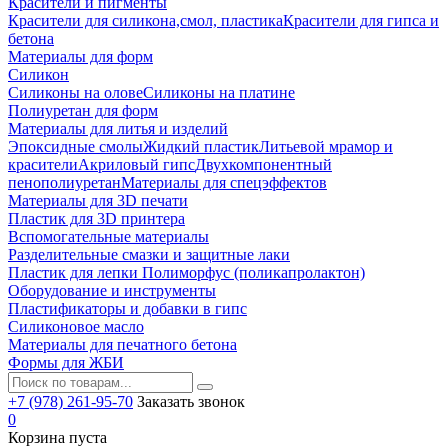
Красители и пигменты
Красители для силикона,смол, пластика
Красители для гипса и
бетона
Материалы для форм
Силикон
Силиконы на олове
Силиконы на платине
Полиуретан для форм
Материалы для литья и изделий
Эпоксидные смолы
Жидкий пластик
Литьевой мрамор и
красители
Акриловый гипс
Двухкомпонентный
пенополиуретан
Материалы для спецэффектов
Материалы для 3D печати
Пластик для 3D принтера
Вспомогательные материалы
Разделительные смазки и защитные лаки
Пластик для лепки Полиморфус (поликапролактон)
Оборудование и инструменты
Пластификаторы и добавки в гипс
Силиконовое масло
Материалы для печатного бетона
Формы для ЖБИ
+7 (978) 261-95-70
Заказать звонок
0
Корзина пуста