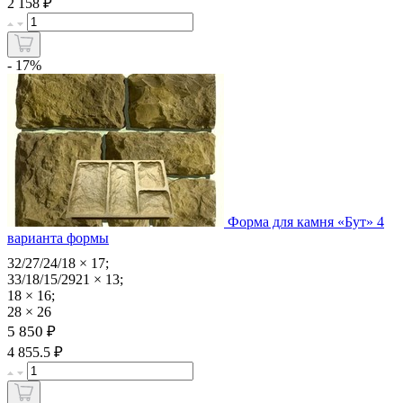
₽
2 158
- 17%
Форма для камня «Бут» 4
варианта формы
32/27/24/18 × 17;
33/18/15/2921 × 13;
18 × 16;
28 × 26
5 850 ₽
₽
4 855.5