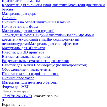
Красители и пигменты
Красители для силикона,смол, пластика
Красители для гипса и
бетона
Материалы для форм
Силикон
Силиконы на олове
Силиконы на платине
Полиуретан для форм
Материалы для литья и изделий
Эпоксидные смолы
Жидкий пластик
Литьевой мрамор и
красители
Акриловый гипс
Двухкомпонентный
пенополиуретан
Материалы для спецэффектов
Материалы для 3D печати
Пластик для 3D принтера
Вспомогательные материалы
Разделительные смазки и защитные лаки
Пластик для лепки Полиморфус (поликапролактон)
Оборудование и инструменты
Пластификаторы и добавки в гипс
Силиконовое масло
Материалы для печатного бетона
Формы для ЖБИ
+7 (978) 261-95-70
Заказать звонок
0
Корзина пуста