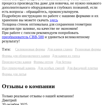
процесса производства даже для новичка, не нужно никакого
дополнительного оборудования и глубоких познаний, если
есть вопросы - обращайтесь, проконсультируем.
Подробную инструкцию по работе с нашими формами и их
хранению вы можете скачать
здесь
Толщина стенок оптимальна для сохранения геометрии
изделия при заливке, на качестве не экономим!
При работе с гипсом рекомендуем попробовать
преобразователь СВВ-500
и удивиться великолепному
результату!
Тэги:
Силиконовые формы
Для камня сланец
Резиновые формы
Формы для облицовочного камня
Для камня из гипса
Производство камня
Формы оптом
Для бетона
Под природный камень
Для особых смесей
Для фасадной плитки
Формы для литья
Отзывы о компании
Только реальные отзывы о нашей компании!
Дмитрий
20 октября 2025
3