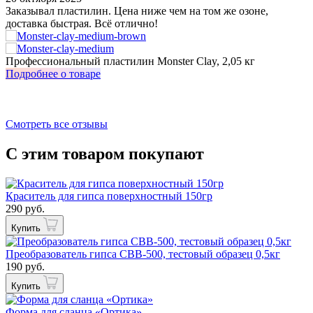
Заказывал пластилин. Цена ниже чем на том же озоне,
У
доставка быстрая. Всё отлично!
о
з
Профессиональный пластилин Monster Clay, 2,05 кг
И
Подробнее о товаре
П
Смотреть все отзывы
С этим товаром покупают
Краситель для гипса поверхностный 150гр
290 руб.
Купить
Преобразователь гипса СВВ-500, тестовый образец 0,5кг
190 руб.
Купить
Форма для сланца «Ортика»