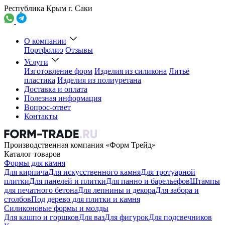
Республика Крым г. Саки
О компании
Портфолио
Отзывы
Услуги
Изготовление форм
Изделия из силикона
Литьё
пластика
Изделия из полиуретана
Доставка и оплата
Полезная информация
Вопрос-ответ
Контакты
Производственная компания «Форм Трейд»
Каталог товаров
Формы для камня
Для кирпича
Для искусственного камня
Для тротуарной
плитки
Для панелей и плитки
Для панно и барельефов
Штампы
для печатного бетона
Для лепнины и декора
Для забора и
столбов
Под дерево для плитки и камня
Силиконовые формы и молды
Для кашпо и горшков
Для ваз
Для фигурок
Для подсвечников