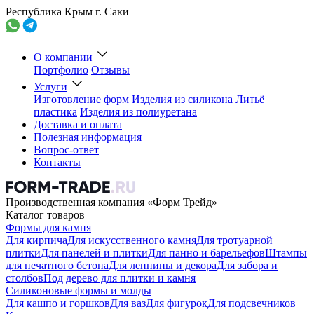
Республика Крым г. Саки
О компании
Портфолио
Отзывы
Услуги
Изготовление форм
Изделия из силикона
Литьё
пластика
Изделия из полиуретана
Доставка и оплата
Полезная информация
Вопрос-ответ
Контакты
Производственная компания «Форм Трейд»
Каталог товаров
Формы для камня
Для кирпича
Для искусственного камня
Для тротуарной
плитки
Для панелей и плитки
Для панно и барельефов
Штампы
для печатного бетона
Для лепнины и декора
Для забора и
столбов
Под дерево для плитки и камня
Силиконовые формы и молды
Для кашпо и горшков
Для ваз
Для фигурок
Для подсвечников