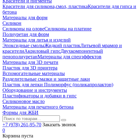
Красители и пигменты
Красители для силикона,смол, пластика
Красители для гипса и
бетона
Материалы для форм
Силикон
Силиконы на олове
Силиконы на платине
Полиуретан для форм
Материалы для литья и изделий
Эпоксидные смолы
Жидкий пластик
Литьевой мрамор и
красители
Акриловый гипс
Двухкомпонентный
пенополиуретан
Материалы для спецэффектов
Материалы для 3D печати
Пластик для 3D принтера
Вспомогательные материалы
Разделительные смазки и защитные лаки
Пластик для лепки Полиморфус (поликапролактон)
Оборудование и инструменты
Пластификаторы и добавки в гипс
Силиконовое масло
Материалы для печатного бетона
Формы для ЖБИ
+7 (978) 261-95-70
Заказать звонок
0
Корзина пуста