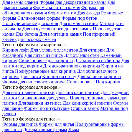
Для камня сланец
Формы для декоративного камня
Для
рваного камня
Формы колотого камня
Формы для
облицовочного камня
Формы оптом
Для фасада
Резиновые
формы
Силиконовые формы
Формы под бетон
Полиуретановые для камня
Для камня из гипса
Матрицы из
силикона
Для искусственного дикого камня
Производство
камня
Для бетона
Для имитации камня
Под природный
камень
Для особых смесей
Теги по формам для кирпича
Кирпич лофт
Для угловых элементов
Для отливки
Для
фасадного
Для литья из гипса
Для отделки стен
Каменный
кирпич
Силиконовые для кирпича
Для кирпича из бетона
Для
плитки под кирпич
Для декоративного кирпича
Кирпич из
гипса
Полиуретановые для кирпича
Для облицовочного
кирпича
Для гипса
Кирпич на стену
Для заливки кирпича
Формы для гипсового кирпича
Силиконовые
Под кирпич
Теги по формам для декора
Для изготовления плитки
Для гипсовой плитки
Для фасадной
плитки
Силиконовые для декора
Полиуретановые формы для
плитки
Для заливки из гипса
Для клинкерной плитки
Формы
для панно
Формы по штукатурке
Старый замок
Матрицы под
дерево
Теги по формам для гипса
Формы для гипса
Формы для литья
Полиуретановые формы
для гипса
Декоративные формы
Львы