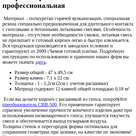
профессиональная
Материал - полиуретан горячей вулканизации, специальная
резина специально предназначенная для длительного контакта
с гипсовыми и бетонными литьевыми смесями. Особенность
материала - отсутствие необходимости смазки, литьевая смесь
не прилипает и готовый кирпич легко и быстро извлекается.
Вся продукция производятся в заводских условиях и
гарантируют от 2000 сЪемов готовой плитки. Подробную
инструкцию по использованию и хранению наших форм вы
можете скачать
здесь
.
Размер общий - 47 х 49,5 см
Размер камня - 7,1 х 22 см
Толщина - 1 - 1,2см (2см с учетом расшивки)
Матрица содержит 12 камней общей площадью 0,18 м²
Если вы делаете кирпич с расшивкой из гипса, попробуйте
преобразователь СВВ-500
. Его применение гарантирует
серьезное увеличение прочности конечного изделия даже при
использовании низкомарочного гипса; улучшается текучесть
смеси и обеспечивается выход пузырьков воздуха.
Толщина стенок и перегородок формы оптимальна для
сохранения геометрии при заливке, на качестве не экономим!