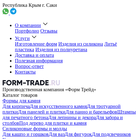
Республика Крым г. Саки
О компании
Портфолио
Отзывы
Услуги
Изготовление форм
Изделия из силикона
Литьё
пластика
Изделия из полиуретана
Доставка и оплата
Полезная информация
Вопрос-ответ
Контакты
Производственная компания «Форм Трейд»
Каталог товаров
Формы для камня
Для кирпича
Для искусственного камня
Для тротуарной
плитки
Для панелей и плитки
Для панно и барельефов
Штампы
для печатного бетона
Для лепнины и декора
Для забора и
столбов
Под дерево для плитки и камня
Силиконовые формы и молды
Для кашпо и горшков
Для ваз
Для фигурок
Для подсвечников