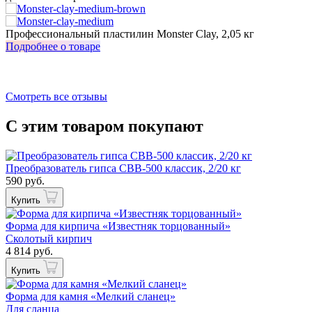
з
Профессиональный пластилин Monster Clay, 2,05 кг
И
Подробнее о товаре
П
Смотреть все отзывы
С этим товаром покупают
Преобразователь гипса СВВ-500 классик, 2/20 кг
590 руб.
Купить
Форма для кирпича «Известняк торцованный»
Сколотый кирпич
4 814 руб.
Купить
Форма для камня «Мелкий сланец»
Для сланца