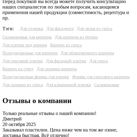
Перед покупкой вы всегда можете получить консультацию
наших специалистов по любым вопросам, касающимся
применения нашей продукции (совместимость, рецептура и
пр.
Тэги:
Для отливки
Для фасадного
Для литья из гипса
Силиконовые для кирпича
Для кирпича из бетона
Для плитки под кирпич
Кирпич из гипса
Полиуретановые для кирпича
Для облицовочного кирпича
Для гипсовой плитки
Для фасадной плитки
Для гипса
Кирпич на стену
Для заливки кирпича
Полиуретановые формы для плитки
Формы для гипсового кирпича
Для заливки из гипса
Для клинкерной плитки
Силиконовые
Отзывы о компании
Только реальные отзывы о нашей компании!
Дмитрий
20 октября 2025
3
Заказывал пластилин. Цена ниже чем на том же озоне,
У
доставка быстрая. Всё отлично!
о