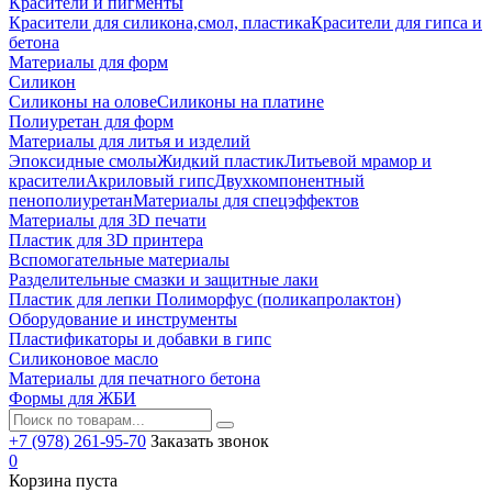
Красители и пигменты
Красители для силикона,смол, пластика
Красители для гипса и
бетона
Материалы для форм
Силикон
Силиконы на олове
Силиконы на платине
Полиуретан для форм
Материалы для литья и изделий
Эпоксидные смолы
Жидкий пластик
Литьевой мрамор и
красители
Акриловый гипс
Двухкомпонентный
пенополиуретан
Материалы для спецэффектов
Материалы для 3D печати
Пластик для 3D принтера
Вспомогательные материалы
Разделительные смазки и защитные лаки
Пластик для лепки Полиморфус (поликапролактон)
Оборудование и инструменты
Пластификаторы и добавки в гипс
Силиконовое масло
Материалы для печатного бетона
Формы для ЖБИ
+7 (978) 261-95-70
Заказать звонок
0
Корзина пуста