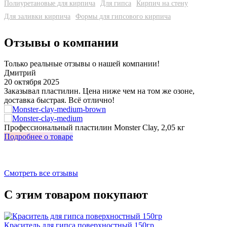
Полиуретановые для кирпича
Для гипса
Кирпич на стену
Для заливки кирпича
Формы для гипсового кирпича
Отзывы о компании
Только реальные отзывы о нашей компании!
Дмитрий
20 октября 2025
3
Заказывал пластилин. Цена ниже чем на том же озоне,
У
доставка быстрая. Всё отлично!
о
з
Профессиональный пластилин Monster Clay, 2,05 кг
И
Подробнее о товаре
П
Смотреть все отзывы
С этим товаром покупают
Краситель для гипса поверхностный 150гр