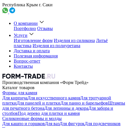
Республика Крым г. Саки
О компании
Портфолио
Отзывы
Услуги
Изготовление форм
Изделия из силикона
Литьё
пластика
Изделия из полиуретана
Доставка и оплата
Полезная информация
Вопрос-ответ
Контакты
Производственная компания «Форм Трейд»
Каталог товаров
Формы для камня
Для кирпича
Для искусственного камня
Для тротуарной
плитки
Для панелей и плитки
Для панно и барельефов
Штампы
для печатного бетона
Для лепнины и декора
Для забора и
столбов
Под дерево для плитки и камня
Силиконовые формы и молды
Для кашпо и горшков
Для ваз
Для фигурок
Для подсвечников