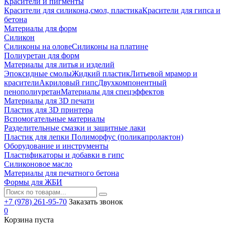
Красители и пигменты
Красители для силикона,смол, пластика
Красители для гипса и
бетона
Материалы для форм
Силикон
Силиконы на олове
Силиконы на платине
Полиуретан для форм
Материалы для литья и изделий
Эпоксидные смолы
Жидкий пластик
Литьевой мрамор и
красители
Акриловый гипс
Двухкомпонентный
пенополиуретан
Материалы для спецэффектов
Материалы для 3D печати
Пластик для 3D принтера
Вспомогательные материалы
Разделительные смазки и защитные лаки
Пластик для лепки Полиморфус (поликапролактон)
Оборудование и инструменты
Пластификаторы и добавки в гипс
Силиконовое масло
Материалы для печатного бетона
Формы для ЖБИ
+7 (978) 261-95-70
Заказать звонок
0
Корзина пуста