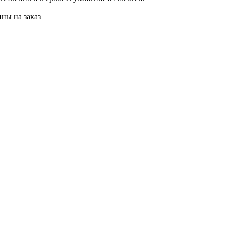
и
ны на заказ
Ж
П