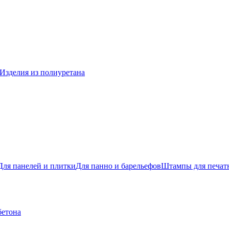
Изделия из полиуретана
Для панелей и плитки
Для панно и барельефов
Штампы для печатн
бетона