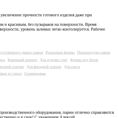
е увеличение прочности готового изделия даже при
м и красивым, без пузырьков на поверхности. Время
верхности, уровень заливки легко контолируется. Рабочее
кусственного дикого камня
Резиновые формы
Производство камня
пса
Каменный кирпич
Для отделки стен
Формы под бетон
ипсовой плитки
Для фасадной плитки
Для гипса
ивки из гипса
Силиконовые
2
 производственного оборудования, парни отлично справляются
Е
ественно и в срок! С уважением Алексей.
и