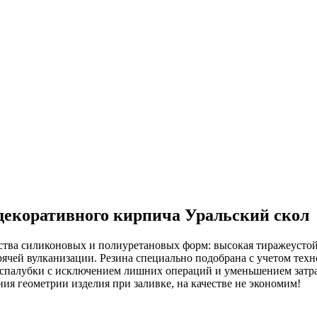
декоративного кирпича Уральский скол
ества силиконовых и полиуретановых форм: высокая тиражеусто
рячей вулканизации. Резина специально подобрана с учетом тех
распалубки с исключением лишних операций и уменьшением затр
я геометрии изделия при заливке, на качестве не экономим!