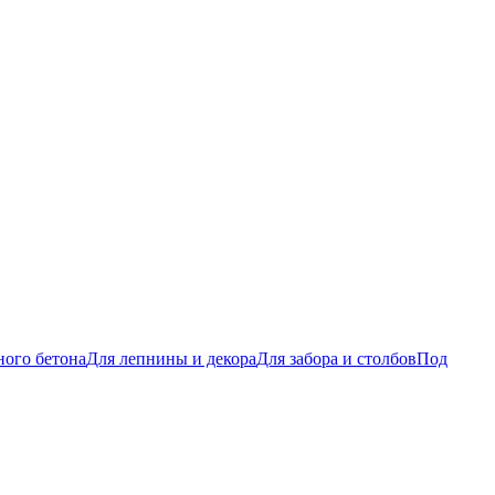
ого бетона
Для лепнины и декора
Для забора и столбов
Под