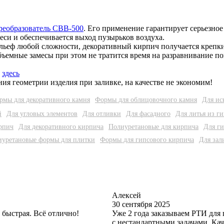
реобразователь СВВ-500
. Его применение гарантирует серьезно
еси и обеспечивается выход пузырьков воздуха.
ельеф любой сложности, декоративный кирпич получается крепки
объемные замесы при этом не тратится время на разравнивание по
ь
здесь
я геометрии изделия при заливке, на качестве не экономим!
рмы для декоративного камня
Формы для облицовочного камня
Для ис
й
Для угловых элементов
Для отливки
Для фасадного
Для литья из ги
рпич
Для декоративного кирпича
Полиуретановые для кирпича
Для г
иуретановые формы для плитки
Формы для гипсового кирпича
Для зал
Алексей
30 сентября 2025
 быстрая. Всё отлично!
Уже 2 года заказываем РТИ для
с нестандартными задачами. Кач