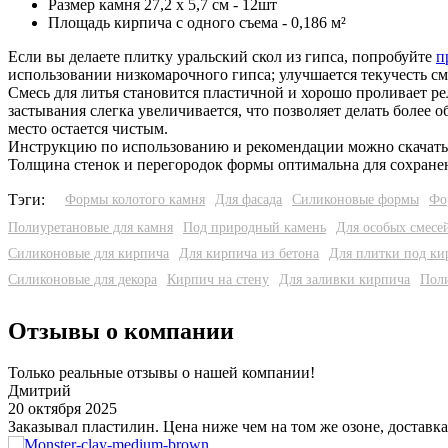
Размер камня 27,2 х 5,7 см - 12шт
Площадь кирпича с одного съема - 0,186 м²
Если вы делаете плитку уральский скол из гипса, попробуйте
п
использовании низкомарочного гипса; улучшается текучесть см
Смесь для литья становится пластичной и хорошо проливает р
застывания слегка увеличивается, что позволяет делать более 
место остается чистым.
Инструкцию по использованию и рекомендации можно скачат
Толщина стенок и перегородок формы оптимальна для сохранени
Тэги:
Формы колотого камня
Для фасада
Силиконовые формы
Фо
Полиуретановые для камня
Под природный камень
Для особых смесе
Силиконовые для кирпича
Для кирпича из бетона
Для плитки под ки
Силиконовые для декора
Кирпич на стену
Для заливки кирпича
Пол
Отзывы о компании
Только реальные отзывы о нашей компании!
Дмитрий
20 октября 2025
Заказывал пластилин. Цена ниже чем на том же озоне, доставка