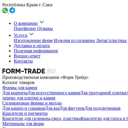
Республика Крым г. Саки
О компании
Портфолио
Отзывы
Услуги
Изготовление форм
Изделия из силикона
Литьё пластика
Доставка и оплата
Полезная информация
Вопрос-ответ
Контакты
Производственная компания «Форм Трейд»
Каталог товаров
Формы для камня
Для кирпича
Для искусственного камня
Для тротуарной плитки
дерево для плитки и камня
Силиконовые формы и молды
Для кашпо и горшков
Для ваз
Для фигурок
Для подсвечников
Красители и пигменты
Красители для силикона,смол, пластика
Красители для гипса и 
Материалы для форм