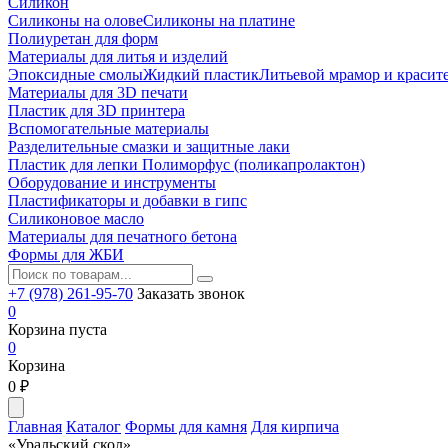
Силикон
Силиконы на олове
Силиконы на платине
Полиуретан для форм
Материалы для литья и изделий
Эпоксидные смолы
Жидкий пластик
Литьевой мрамор и красит
Материалы для 3D печати
Пластик для 3D принтера
Вспомогательные материалы
Разделительные смазки и защитные лаки
Пластик для лепки Полиморфус (поликапролактон)
Оборудование и инструменты
Пластификаторы и добавки в гипс
Силиконовое масло
Материалы для печатного бетона
Формы для ЖБИ
+7 (978) 261-95-70
Заказать звонок
0
Корзина пуста
0
Корзина
0
₽
Главная
Каталог
Формы для камня
Для кирпича
«Уральский скол»