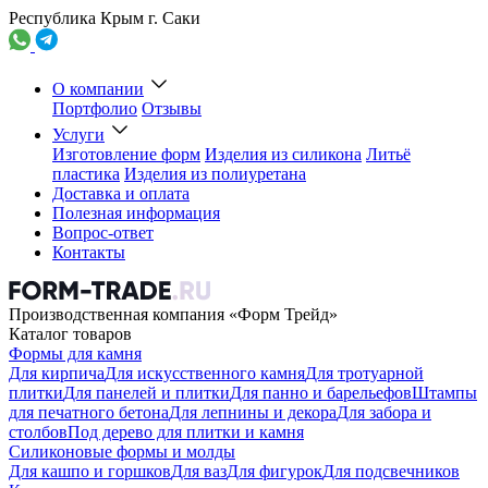
Республика Крым г. Саки
О компании
Портфолио
Отзывы
Услуги
Изготовление форм
Изделия из силикона
Литьё
пластика
Изделия из полиуретана
Доставка и оплата
Полезная информация
Вопрос-ответ
Контакты
Производственная компания «Форм Трейд»
Каталог товаров
Формы для камня
Для кирпича
Для искусственного камня
Для тротуарной
плитки
Для панелей и плитки
Для панно и барельефов
Штампы
для печатного бетона
Для лепнины и декора
Для забора и
столбов
Под дерево для плитки и камня
Силиконовые формы и молды
Для кашпо и горшков
Для ваз
Для фигурок
Для подсвечников