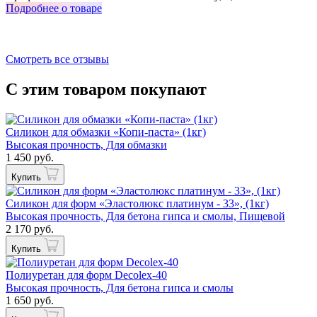
Подробнее о товаре
П
Смотреть все отзывы
С этим товаром покупают
Силикон для обмазки «Копи-паста» (1кг)
Высокая прочность, Для обмазки
1 450 руб.
Купить
Силикон для форм «Эластолюкс платинум - 33», (1кг)
Высокая прочность, Для бетона гипса и смолы, Пищевой
2 170 руб.
Купить
Полиуретан для форм Decolex-40
Высокая прочность, Для бетона гипса и смолы
1 650 руб.