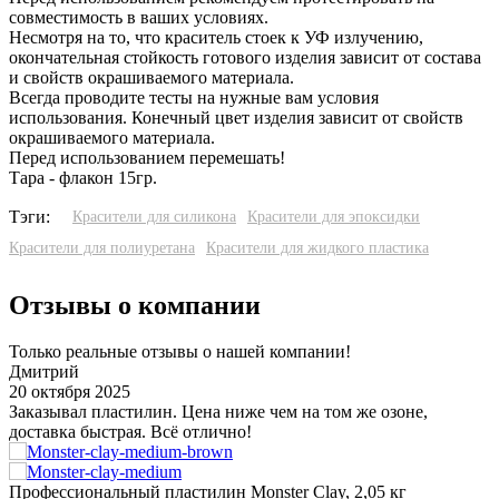
совместимость в ваших условиях.
Несмотря на то, что краситель стоек к УФ излучению,
окончательная стойкость готового изделия зависит от состава
и свойств окрашиваемого материала.
Всегда проводите тесты на нужные вам условия
использования. Конечный цвет изделия зависит от свойств
окрашиваемого материала.
Перед использованием перемешать!
Тара - флакон 15гр.
Тэги:
Красители для силикона
Красители для эпоксидки
Красители для полиуретана
Красители для жидкого пластика
Отзывы о компании
Только реальные отзывы о нашей компании!
Дмитрий
20 октября 2025
3
Заказывал пластилин. Цена ниже чем на том же озоне,
У
доставка быстрая. Всё отлично!
о
з
Профессиональный пластилин Monster Clay, 2,05 кг
И