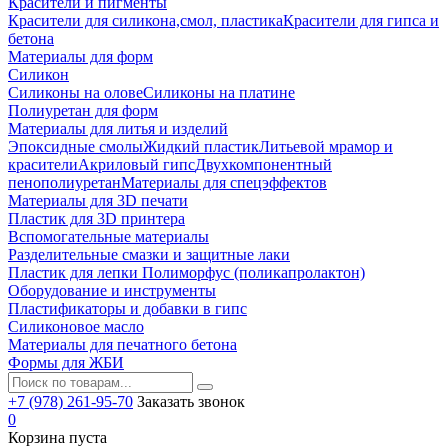
Красители и пигменты
Красители для силикона,смол, пластика
Красители для гипса и
бетона
Материалы для форм
Силикон
Силиконы на олове
Силиконы на платине
Полиуретан для форм
Материалы для литья и изделий
Эпоксидные смолы
Жидкий пластик
Литьевой мрамор и
красители
Акриловый гипс
Двухкомпонентный
пенополиуретан
Материалы для спецэффектов
Материалы для 3D печати
Пластик для 3D принтера
Вспомогательные материалы
Разделительные смазки и защитные лаки
Пластик для лепки Полиморфус (поликапролактон)
Оборудование и инструменты
Пластификаторы и добавки в гипс
Силиконовое масло
Материалы для печатного бетона
Формы для ЖБИ
+7 (978) 261-95-70
Заказать звонок
0
Корзина пуста