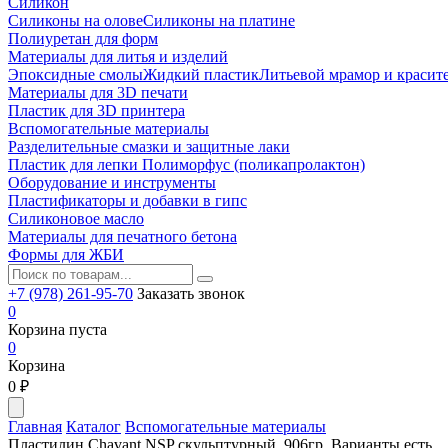
Силикон
Силиконы на олове
Силиконы на платине
Полиуретан для форм
Материалы для литья и изделий
Эпоксидные смолы
Жидкий пластик
Литьевой мрамор и красит
Материалы для 3D печати
Пластик для 3D принтера
Вспомогательные материалы
Разделительные смазки и защитные лаки
Пластик для лепки Полиморфус (поликапролактон)
Оборудование и инструменты
Пластификаторы и добавки в гипс
Силиконовое масло
Материалы для печатного бетона
Формы для ЖБИ
+7 (978) 261-95-70
Заказать звонок
0
Корзина пуста
0
Корзина
0
₽
Главная
Каталог
Вспомогательные материалы
Пластилин Chavant NSP скульптурный, 906гр. Варианты есть