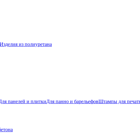
Изделия из полиуретана
Для панелей и плитки
Для панно и барельефов
Штампы для печатн
бетона