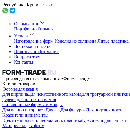
Республика Крым г. Саки
О компании
Портфолио
Отзывы
Услуги
Изготовление форм
Изделия из силикона
Литьё пластика
Доставка и оплата
Полезная информация
Вопрос-ответ
Контакты
Производственная компания «Форм Трейд»
Каталог товаров
Формы для камня
Для кирпича
Для искусственного камня
Для тротуарной плитки
дерево для плитки и камня
Силиконовые формы и молды
Для кашпо и горшков
Для ваз
Для фигурок
Для подсвечников
Красители и пигменты
Красители для силикона,смол, пластика
Красители для гипса и 
Материалы для форм