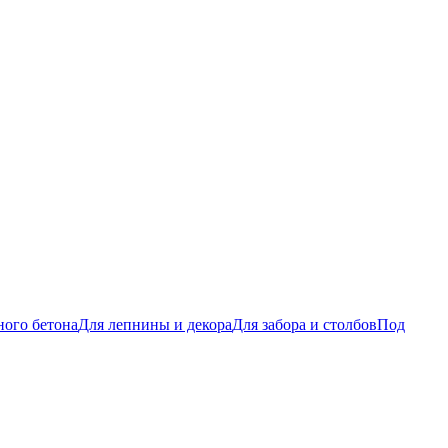
ого бетона
Для лепнины и декора
Для забора и столбов
Под