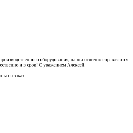
2
 производственного оборудования, парни отлично справляются
Е
ественно и в срок! С уважением Алексей.
и
и
ны на заказ
Ж
П