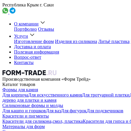
Республика Крым г. Саки
О компании
Портфолио
Отзывы
Услуги
Изготовление форм
Изделия из силикона
Литьё пластика
Доставка и оплата
Полезная информация
Вопрос-ответ
Контакты
Производственная компания «Форм Трейд»
Каталог товаров
Формы для камня
Для кирпича
Для искусственного камня
Для тротуарной плитки
дерево для плитки и камня
Силиконовые формы и молды
Для кашпо и горшков
Для ваз
Для фигурок
Для подсвечников
Красители и пигменты
Красители для силикона,смол, пластика
Красители для гипса и 
Материалы для форм