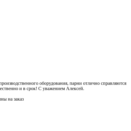
2
 производственного оборудования, парни отлично справляются
Е
ественно и в срок! С уважением Алексей.
и
и
ны на заказ
Ж
П