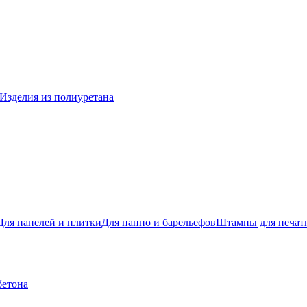
Изделия из полиуретана
Для панелей и плитки
Для панно и барельефов
Штампы для печатн
бетона