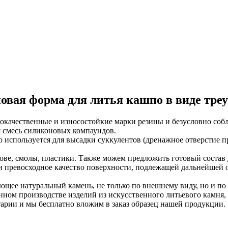
овая форма для литья кашпо в виде тре
окачественные и износостойкие марки резины и безусловно соб
я смесь силиконовых компаундов.
 используется для высадки суккулентов (дренажное отверстие пре
нове, смолы, пластики. Также можем предложить готовый состав
и превосходное качество поверхности, подлежащей дальнейшей об
щее натуральный камень, не только по внешнему виду, но и п
нном производстве изделий из искусственного литьевого камня,
тарии и мы бесплатно вложим в заказ образец нашей продукции.