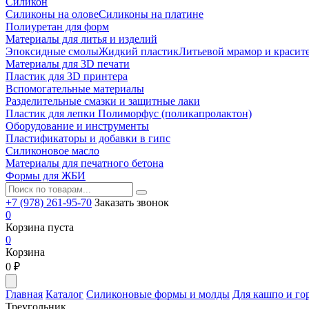
Силикон
Силиконы на олове
Силиконы на платине
Полиуретан для форм
Материалы для литья и изделий
Эпоксидные смолы
Жидкий пластик
Литьевой мрамор и красит
Материалы для 3D печати
Пластик для 3D принтера
Вспомогательные материалы
Разделительные смазки и защитные лаки
Пластик для лепки Полиморфус (поликапролактон)
Оборудование и инструменты
Пластификаторы и добавки в гипс
Силиконовое масло
Материалы для печатного бетона
Формы для ЖБИ
+7 (978) 261-95-70
Заказать звонок
0
Корзина пуста
0
Корзина
0
₽
Главная
Каталог
Силиконовые формы и молды
Для кашпо и го
Треугольник