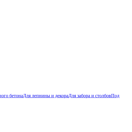
ого бетона
Для лепнины и декора
Для забора и столбов
Под