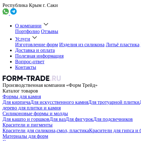
Республика Крым г. Саки
О компании
Портфолио
Отзывы
Услуги
Изготовление форм
Изделия из силикона
Литьё пластика
Доставка и оплата
Полезная информация
Вопрос-ответ
Контакты
Производственная компания «Форм Трейд»
Каталог товаров
Формы для камня
Для кирпича
Для искусственного камня
Для тротуарной плитки
дерево для плитки и камня
Силиконовые формы и молды
Для кашпо и горшков
Для ваз
Для фигурок
Для подсвечников
Красители и пигменты
Красители для силикона,смол, пластика
Красители для гипса и 
Материалы для форм