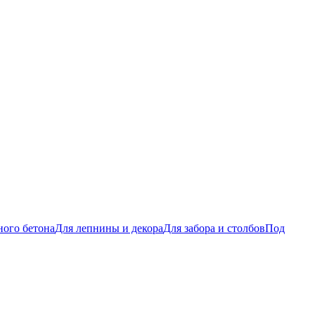
ого бетона
Для лепнины и декора
Для забора и столбов
Под