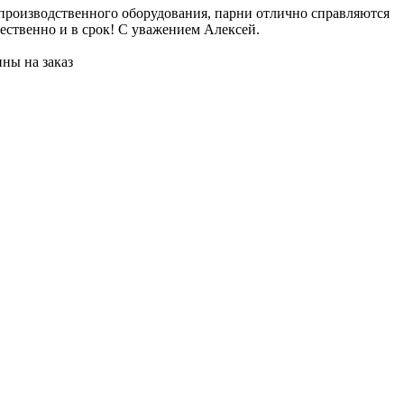
 производственного оборудования, парни отлично справляются
Е
ественно и в срок! С уважением Алексей.
и
и
ны на заказ
Ж
П