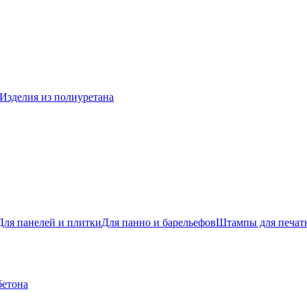
Изделия из полиуретана
Для панелей и плитки
Для панно и барельефов
Штампы для печатн
бетона