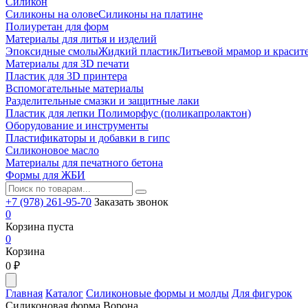
Силикон
Силиконы на олове
Силиконы на платине
Полиуретан для форм
Материалы для литья и изделий
Эпоксидные смолы
Жидкий пластик
Литьевой мрамор и красит
Материалы для 3D печати
Пластик для 3D принтера
Вспомогательные материалы
Разделительные смазки и защитные лаки
Пластик для лепки Полиморфус (поликапролактон)
Оборудование и инструменты
Пластификаторы и добавки в гипс
Силиконовое масло
Материалы для печатного бетона
Формы для ЖБИ
+7 (978) 261-95-70
Заказать звонок
0
Корзина пуста
0
Корзина
0
₽
Главная
Каталог
Силиконовые формы и молды
Для фигурок
Силиконовая форма Ворона