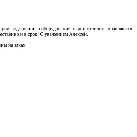
2
 производственного оборудования, парни отлично справляются
Е
ественно и в срок! С уважением Алексей.
и
и
ны на заказ
Ж
П