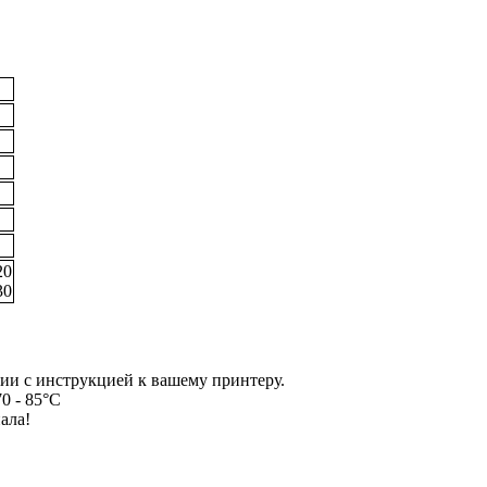
20
30
вии с инструкцией к вашему принтеру.
0 - 85°С
ала!