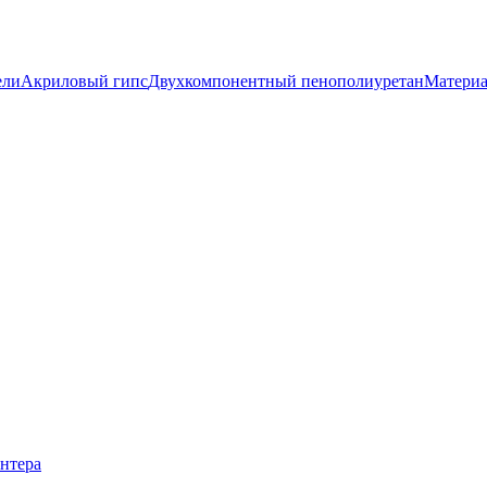
ели
Акриловый гипс
Двухкомпонентный пенополиуретан
Материа
нтера