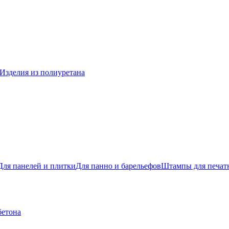
Изделия из полиуретана
Для панелей и плитки
Для панно и барельефов
Штампы для печатн
бетона