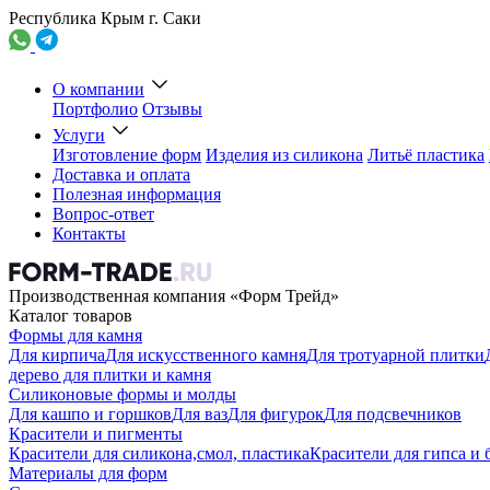
Республика Крым г. Саки
О компании
Портфолио
Отзывы
Услуги
Изготовление форм
Изделия из силикона
Литьё пластика
Доставка и оплата
Полезная информация
Вопрос-ответ
Контакты
Производственная компания «Форм Трейд»
Каталог товаров
Формы для камня
Для кирпича
Для искусственного камня
Для тротуарной плитки
дерево для плитки и камня
Силиконовые формы и молды
Для кашпо и горшков
Для ваз
Для фигурок
Для подсвечников
Красители и пигменты
Красители для силикона,смол, пластика
Красители для гипса и 
Материалы для форм