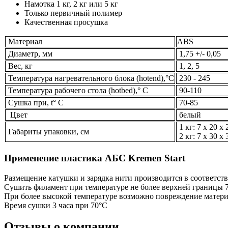
Намотка 1 кг, 2 кг или 5 кг
Только первичный полимер
Качественная просушка
Материал
ABS
Диаметр, мм
1,75 +/- 0,05
Вес, кг
1, 2, 5
Температура нагревательного блока (hotend),°С
230 - 245
Температура рабочего стола (hotbed),° C
90-110
Сушка при, t° C
70-85
Цвет
белый
1 кг: 7 х 20 х 
Габариты упаковки, см
2 кг: 7 х 30 х 
Применение пластика АБС Kremen Start
Размещение катушки и зарядка нити производится в соответст
Сушить филамент при температуре не более верхней границы 7
При более высокой температуре возможно повреждение матери
Время сушки 3 часа при 70°C
Отзывы о компании