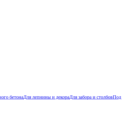
ого бетона
Для лепнины и декора
Для забора и столбов
Под