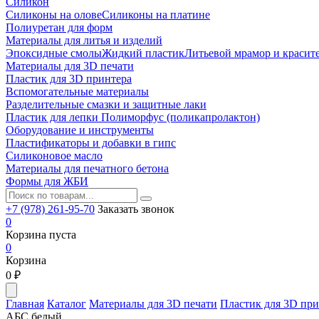
Силикон
Силиконы на олове
Силиконы на платине
Полиуретан для форм
Материалы для литья и изделий
Эпоксидные смолы
Жидкий пластик
Литьевой мрамор и красит
Материалы для 3D печати
Пластик для 3D принтера
Вспомогательные материалы
Разделительные смазки и защитные лаки
Пластик для лепки Полиморфус (поликапролактон)
Оборудование и инструменты
Пластификаторы и добавки в гипс
Силиконовое масло
Материалы для печатного бетона
Формы для ЖБИ
+7 (978) 261-95-70
Заказать звонок
0
Корзина пуста
0
Корзина
0
₽
Главная
Каталог
Материалы для 3D печати
Пластик для 3D при
АБС белый