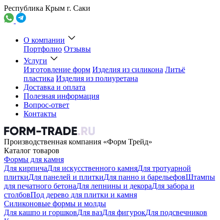
Республика Крым г. Саки
О компании
Портфолио
Отзывы
Услуги
Изготовление форм
Изделия из силикона
Литьё
пластика
Изделия из полиуретана
Доставка и оплата
Полезная информация
Вопрос-ответ
Контакты
Производственная компания «Форм Трейд»
Каталог товаров
Формы для камня
Для кирпича
Для искусственного камня
Для тротуарной
плитки
Для панелей и плитки
Для панно и барельефов
Штампы
для печатного бетона
Для лепнины и декора
Для забора и
столбов
Под дерево для плитки и камня
Силиконовые формы и молды
Для кашпо и горшков
Для ваз
Для фигурок
Для подсвечников