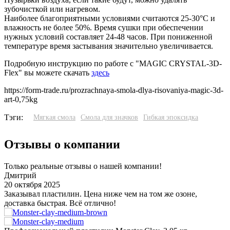
зубочисткой или нагревом.
Наиболее благоприятными условиями считаются 25-30°С и
влажность не более 50%. Время сушки при обеспечении
нужных условий составляет 24-48 часов. При пониженной
температуре время застывания значительно увеличивается.
Подробную инструкцию по работе с "MAGIC CRYSTAL-3D-
Flex" вы можете скачать
здесь
https://form-trade.ru/prozrachnaya-smola-dlya-risovaniya-magic-3d-
art-0,75kg
Тэги:
Мягкая смола
Смола для значков
Гибкая эпоксидка
Отзывы о компании
Только реальные отзывы о нашей компании!
Дмитрий
20 октября 2025
3
Заказывал пластилин. Цена ниже чем на том же озоне,
У
доставка быстрая. Всё отлично!
о
з