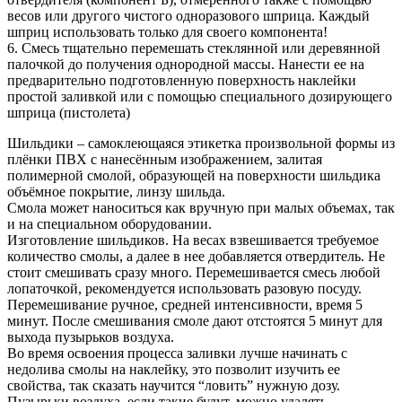
весов или другого чистого одноразового шприца. Каждый
шприц использовать только для своего компонента!
6. Смесь тщательно перемешать стеклянной или деревянной
палочкой до получения однородной массы. Нанести ее на
предварительно подготовленную поверхность наклейки
простой заливкой или с помощью специального дозирующего
шприца (пистолета)
Шильдики – самоклеющаяся этикетка произвольной формы из
плёнки ПВХ с нанесённым изображением, залитая
полимерной смолой, образующей на поверхности шильдика
объёмное покрытие, линзу шильда.
Смола может наноситься как вручную при малых объемах, так
и на специальном оборудовании.
Изготовление шильдиков. На весах взвешивается требуемое
количество смолы, а далее в нее добавляется отвердитель. Не
стоит смешивать сразу много. Перемешивается смесь любой
лопаточкой, рекомендуется использовать разовую посуду.
Перемешивание ручное, средней интенсивности, время 5
минут. После смешивания смоле дают отстоятся 5 минут для
выхода пузырьков воздуха.
Во время освоения процесса заливки лучше начинать с
недолива смолы на наклейку, это позволит изучить ее
свойства, так сказать научится “ловить” нужную дозу.
Пузырьки воздуха, если такие будут, можно удалять