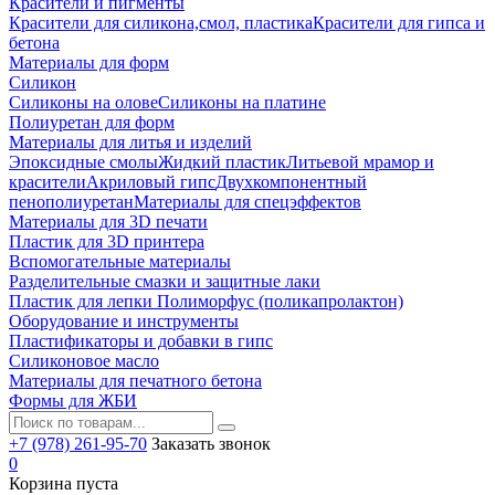
Красители и пигменты
Красители для силикона,смол, пластика
Красители для гипса и
бетона
Материалы для форм
Силикон
Силиконы на олове
Силиконы на платине
Полиуретан для форм
Материалы для литья и изделий
Эпоксидные смолы
Жидкий пластик
Литьевой мрамор и
красители
Акриловый гипс
Двухкомпонентный
пенополиуретан
Материалы для спецэффектов
Материалы для 3D печати
Пластик для 3D принтера
Вспомогательные материалы
Разделительные смазки и защитные лаки
Пластик для лепки Полиморфус (поликапролактон)
Оборудование и инструменты
Пластификаторы и добавки в гипс
Силиконовое масло
Материалы для печатного бетона
Формы для ЖБИ
+7 (978) 261-95-70
Заказать звонок
0
Корзина пуста