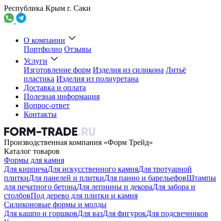
Республика Крым г. Саки
О компании
Портфолио
Отзывы
Услуги
Изготовление форм
Изделия из силикона
Литьё
пластика
Изделия из полиуретана
Доставка и оплата
Полезная информация
Вопрос-ответ
Контакты
Производственная компания «Форм Трейд»
Каталог товаров
Формы для камня
Для кирпича
Для искусственного камня
Для тротуарной
плитки
Для панелей и плитки
Для панно и барельефов
Штампы
для печатного бетона
Для лепнины и декора
Для забора и
столбов
Под дерево для плитки и камня
Силиконовые формы и молды
Для кашпо и горшков
Для ваз
Для фигурок
Для подсвечников