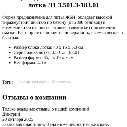
лотка Л1 3.501.3-183.01
Форма предназначена для литья ЖБИ, обладает высокой
тиражеустойчивостью по бетону (от 2000 отливок) и
возможностью отливать готовые изделия без применения
смазки. Раствор не налипает на поверхность, выемка легкая и
быстрая.
Размер блока лотка:
43 х 15 х 5,3 см
Серия блока лотка:
3.501.3-183.01
Размер формы:
45,5 х 19 х 7 см
Вес формы:
4,5 кг
Тэги:
Формы под бетон
Для бетона
Отзывы о компании
Только реальные отзывы о нашей компании!
Дмитрий
20 октября 2025
3
Заказывал пластилин. Цена ниже чем на том же озоне,
У