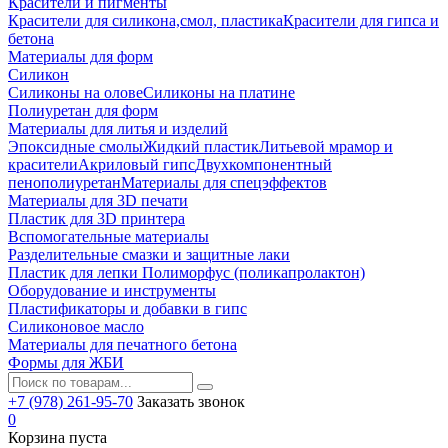
Красители и пигменты
Красители для силикона,смол, пластика
Красители для гипса и
бетона
Материалы для форм
Силикон
Силиконы на олове
Силиконы на платине
Полиуретан для форм
Материалы для литья и изделий
Эпоксидные смолы
Жидкий пластик
Литьевой мрамор и
красители
Акриловый гипс
Двухкомпонентный
пенополиуретан
Материалы для спецэффектов
Материалы для 3D печати
Пластик для 3D принтера
Вспомогательные материалы
Разделительные смазки и защитные лаки
Пластик для лепки Полиморфус (поликапролактон)
Оборудование и инструменты
Пластификаторы и добавки в гипс
Силиконовое масло
Материалы для печатного бетона
Формы для ЖБИ
+7 (978) 261-95-70
Заказать звонок
0
Корзина пуста