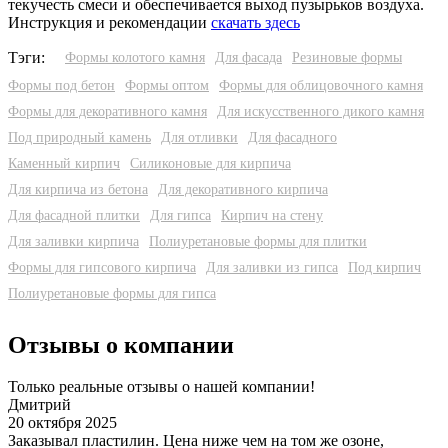
текучесть смеси и обеспечивается выход пузырьков воздуха.
Инструкция и рекомендации
скачать здесь
Тэги:
Формы колотого камня
Для фасада
Резиновые формы
Формы под бетон
Формы оптом
Формы для облицовочного камня
Формы для декоративного камня
Для искусственного дикого камня
Под природный камень
Для отливки
Для фасадного
Каменный кирпич
Силиконовые для кирпича
Для кирпича из бетона
Для декоративного кирпича
Для фасадной плитки
Для гипса
Кирпич на стену
Для заливки кирпича
Полиуретановые формы для плитки
Формы для гипсового кирпича
Для заливки из гипса
Под кирпич
Полиуретановые формы для гипса
Отзывы о компании
Только реальные отзывы о нашей компании!
Дмитрий
20 октября 2025
3
Заказывал пластилин. Цена ниже чем на том же озоне,
У