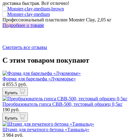
доставка быстрая. Всё отлично!
о
з
Профессиональный пластилин Monster Clay, 2,05 кг
И
Подробнее о товаре
П
Смотреть все отзывы
С этим товаром покупают
Форма для барельефа «Лукоморье»
4 855.5 руб.
Купить
Преобразователь гипса СВВ-500, тестовый образец 0,5кг
190 руб.
Купить
Штамп для печатного бетона «Танвальд»
3 984 руб.