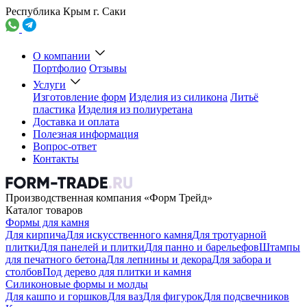
Республика Крым г. Саки
О компании
Портфолио
Отзывы
Услуги
Изготовление форм
Изделия из силикона
Литьё
пластика
Изделия из полиуретана
Доставка и оплата
Полезная информация
Вопрос-ответ
Контакты
Производственная компания «Форм Трейд»
Каталог товаров
Формы для камня
Для кирпича
Для искусственного камня
Для тротуарной
плитки
Для панелей и плитки
Для панно и барельефов
Штампы
для печатного бетона
Для лепнины и декора
Для забора и
столбов
Под дерево для плитки и камня
Силиконовые формы и молды
Для кашпо и горшков
Для ваз
Для фигурок
Для подсвечников