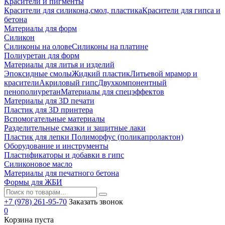
Красители и пигменты
Красители для силикона,смол, пластика
Красители для гипса и
бетона
Материалы для форм
Силикон
Силиконы на олове
Силиконы на платине
Полиуретан для форм
Материалы для литья и изделий
Эпоксидные смолы
Жидкий пластик
Литьевой мрамор и
красители
Акриловый гипс
Двухкомпонентный
пенополиуретан
Материалы для спецэффектов
Материалы для 3D печати
Пластик для 3D принтера
Вспомогательные материалы
Разделительные смазки и защитные лаки
Пластик для лепки Полиморфус (поликапролактон)
Оборудование и инструменты
Пластификаторы и добавки в гипс
Силиконовое масло
Материалы для печатного бетона
Формы для ЖБИ
+7 (978) 261-95-70
Заказать звонок
0
Корзина пуста