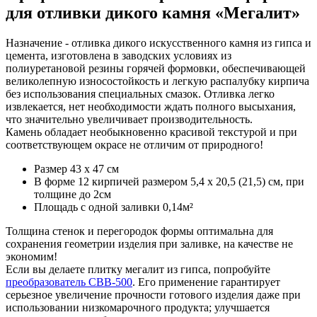
для отливки дикого камня «Мегалит»
Назначение - отливка дикого искусственного камня из гипса и
цемента, изготовлена в заводских условиях из
полиуретановой резины горячей формовки, обеспечивающей
великолепную износостойкость и легкую распалубку кирпича
без использования специальных смазок. Отливка легко
извлекается, нет необходимости ждать полного высыхания,
что значительно увеличивает производительность.
Камень обладает необыкновенно красивой текстурой и при
соответствующем окрасе не отличим от природного!
Размер 43 х 47 см
В форме 12 кирпичей размером 5,4 х 20,5 (21,5) см, при
толщине до 2см
Площадь с одной заливки 0,14м²
Толщина стенок и перегородок формы оптимальна для
сохранения геометрии изделия при заливке, на качестве не
экономим!
Если вы делаете плитку мегалит из гипса, попробуйте
преобразователь СВВ-500
. Его применение гарантирует
серьезное увеличение прочности готового изделия даже при
использовании низкомарочного продукта; улучшается