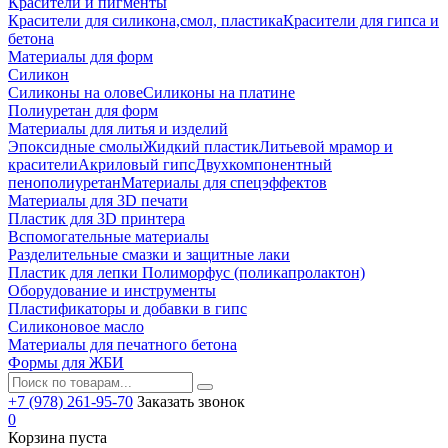
Красители и пигменты
Красители для силикона,смол, пластика
Красители для гипса и
бетона
Материалы для форм
Силикон
Силиконы на олове
Силиконы на платине
Полиуретан для форм
Материалы для литья и изделий
Эпоксидные смолы
Жидкий пластик
Литьевой мрамор и
красители
Акриловый гипс
Двухкомпонентный
пенополиуретан
Материалы для спецэффектов
Материалы для 3D печати
Пластик для 3D принтера
Вспомогательные материалы
Разделительные смазки и защитные лаки
Пластик для лепки Полиморфус (поликапролактон)
Оборудование и инструменты
Пластификаторы и добавки в гипс
Силиконовое масло
Материалы для печатного бетона
Формы для ЖБИ
+7 (978) 261-95-70
Заказать звонок
0
Корзина пуста