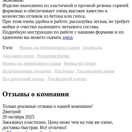
экономим!
Изделие выполнено из эластичной и прочной резины горячей
формовки и обеспечивает очень высокое качество и
количество отливок из бетона или гипса.
При этом очень удобна в работе, распалубка легкая, не требует
мойки и очистки налипшего литьевого состава.
Подробную инструкцию по работе с нашими формами и их
хранению вы можете скачать
здесь
Тэги:
Формы для облицовочного камня
Для фасада
Для камня сланец
Резиновые формы
Формы для декоративного камня
Формы под бетон
Полиуретановые для камня
Для бетона
Для имитации камня
Под природный камень
Для фасадной плитки
Отзывы о компании
Только реальные отзывы о нашей компании!
Дмитрий
20 октября 2025
3
Заказывал пластилин. Цена ниже чем на том же озоне,
У
доставка быстрая. Всё отлично!
о