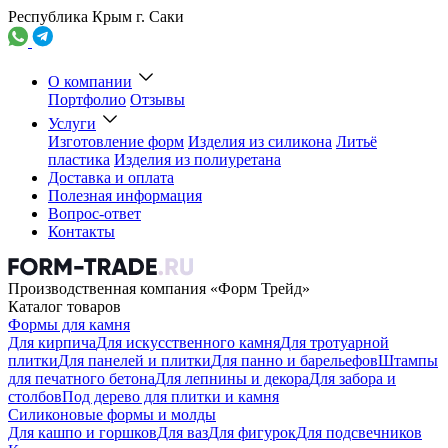
Республика Крым г. Саки
О компании
Портфолио
Отзывы
Услуги
Изготовление форм
Изделия из силикона
Литьё
пластика
Изделия из полиуретана
Доставка и оплата
Полезная информация
Вопрос-ответ
Контакты
Производственная компания «Форм Трейд»
Каталог товаров
Формы для камня
Для кирпича
Для искусственного камня
Для тротуарной
плитки
Для панелей и плитки
Для панно и барельефов
Штампы
для печатного бетона
Для лепнины и декора
Для забора и
столбов
Под дерево для плитки и камня
Силиконовые формы и молды
Для кашпо и горшков
Для ваз
Для фигурок
Для подсвечников