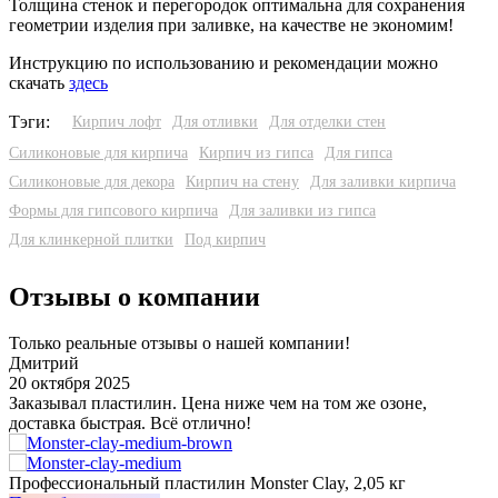
Толщина стенок и перегородок оптимальна для сохранения
геометрии изделия при заливке, на качестве не экономим!
Инструкцию по использованию и рекомендации можно
скачать
здесь
Тэги:
Кирпич лофт
Для отливки
Для отделки стен
Силиконовые для кирпича
Кирпич из гипса
Для гипса
Силиконовые для декора
Кирпич на стену
Для заливки кирпича
Формы для гипсового кирпича
Для заливки из гипса
Для клинкерной плитки
Под кирпич
Отзывы о компании
Только реальные отзывы о нашей компании!
Дмитрий
20 октября 2025
3
Заказывал пластилин. Цена ниже чем на том же озоне,
У
доставка быстрая. Всё отлично!
о
з
Профессиональный пластилин Monster Clay, 2,05 кг
И