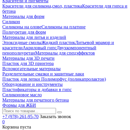
Красители и пигменты
Красители для силикона,смол, пластика
Красители для гипса и
бетона
Материалы для форм
Силикон
Силиконы на олове
Силиконы на платине
Полиуретан для форм
Материалы для литья и изделий
Эпоксидные смолы
Жидкий пластик
Литьевой мрамор и
красители
Акриловый гипс
Двухкомпонентный
пенополиуретан
Материалы для спецэффектов
Материалы для 3D печати
Пластик для 3D принтера
Вспомогательные материалы
Разделительные смазки и защитные лаки
Пластик для лепки Полиморфус (поликапролактон)
Оборудование и инструменты
Пластификаторы и добавки в гипс
Силиконовое масло
Материалы для печатного бетона
Формы для ЖБИ
+7 (978) 261-95-70
Заказать звонок
0
Корзина пуста