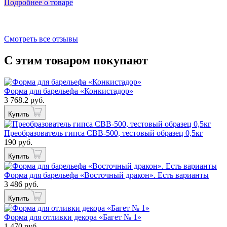
Подробнее о товаре
П
Смотреть все отзывы
С этим товаром покупают
Форма для барельефа «Конкистадор»
3 768.2 руб.
Купить
Преобразователь гипса СВВ-500, тестовый образец 0,5кг
190 руб.
Купить
Форма для барельефа «Восточный дракон». Есть варианты
3 486 руб.
Купить
Форма для отливки декора «Багет № 1»
1 470 руб.