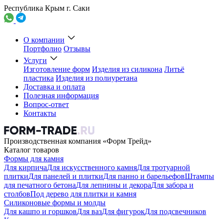
Республика Крым г. Саки
О компании
Портфолио
Отзывы
Услуги
Изготовление форм
Изделия из силикона
Литьё
пластика
Изделия из полиуретана
Доставка и оплата
Полезная информация
Вопрос-ответ
Контакты
Производственная компания «Форм Трейд»
Каталог товаров
Формы для камня
Для кирпича
Для искусственного камня
Для тротуарной
плитки
Для панелей и плитки
Для панно и барельефов
Штампы
для печатного бетона
Для лепнины и декора
Для забора и
столбов
Под дерево для плитки и камня
Силиконовые формы и молды
Для кашпо и горшков
Для ваз
Для фигурок
Для подсвечников