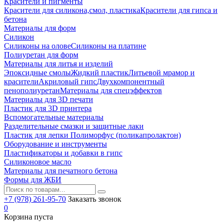
Красители и пигменты
Красители для силикона,смол, пластика
Красители для гипса и
бетона
Материалы для форм
Силикон
Силиконы на олове
Силиконы на платине
Полиуретан для форм
Материалы для литья и изделий
Эпоксидные смолы
Жидкий пластик
Литьевой мрамор и
красители
Акриловый гипс
Двухкомпонентный
пенополиуретан
Материалы для спецэффектов
Материалы для 3D печати
Пластик для 3D принтера
Вспомогательные материалы
Разделительные смазки и защитные лаки
Пластик для лепки Полиморфус (поликапролактон)
Оборудование и инструменты
Пластификаторы и добавки в гипс
Силиконовое масло
Материалы для печатного бетона
Формы для ЖБИ
+7 (978) 261-95-70
Заказать звонок
0
Корзина пуста