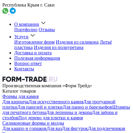
Республика Крым г. Саки
О компании
Портфолио
Отзывы
Услуги
Изготовление форм
Изделия из силикона
Литьё
пластика
Изделия из полиуретана
Доставка и оплата
Полезная информация
Вопрос-ответ
Контакты
Производственная компания «Форм Трейд»
Каталог товаров
Формы для камня
Для кирпича
Для искусственного камня
Для тротуарной
плитки
Для панелей и плитки
Для панно и барельефов
Штампы
для печатного бетона
Для лепнины и декора
Для забора и
столбов
Под дерево для плитки и камня
Силиконовые формы и молды
Для кашпо и горшков
Для ваз
Для фигурок
Для подсвечников