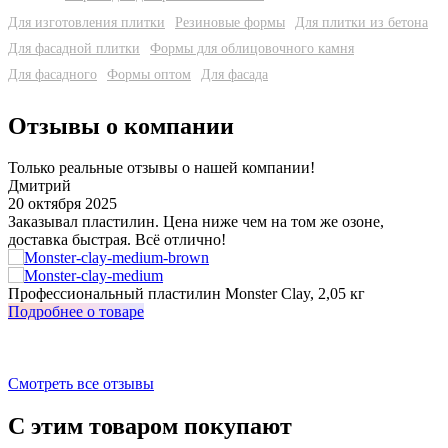
Для изготовления плитки
Резиновые формы
Для плитки из бетона
Для фасадной плитки
Формы для облицовочного камня
Для фасадного
Формы оптом
Для фасада
Отзывы о компании
Только реальные отзывы о нашей компании!
Дмитрий
20 октября 2025
3
Заказывал пластилин. Цена ниже чем на том же озоне,
У
доставка быстрая. Всё отлично!
о
з
Профессиональный пластилин Monster Clay, 2,05 кг
И
Подробнее о товаре
П
Смотреть все отзывы
С этим товаром покупают