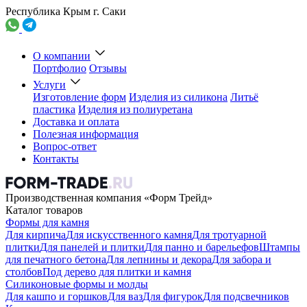
Республика Крым г. Саки
О компании
Портфолио
Отзывы
Услуги
Изготовление форм
Изделия из силикона
Литьё
пластика
Изделия из полиуретана
Доставка и оплата
Полезная информация
Вопрос-ответ
Контакты
Производственная компания «Форм Трейд»
Каталог товаров
Формы для камня
Для кирпича
Для искусственного камня
Для тротуарной
плитки
Для панелей и плитки
Для панно и барельефов
Штампы
для печатного бетона
Для лепнины и декора
Для забора и
столбов
Под дерево для плитки и камня
Силиконовые формы и молды
Для кашпо и горшков
Для ваз
Для фигурок
Для подсвечников