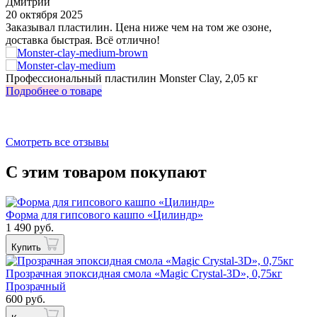
Дмитрий
20 октября 2025
3
Заказывал пластилин. Цена ниже чем на том же озоне,
У
доставка быстрая. Всё отлично!
о
з
Профессиональный пластилин Monster Clay, 2,05 кг
И
Подробнее о товаре
П
Смотреть все отзывы
С этим товаром покупают
Форма для гипсового кашпо «Цилиндр»
1 490 руб.
Купить
Прозрачная эпоксидная смола «Magic Crystal-3D», 0,75кг
Прозрачный
600 руб.