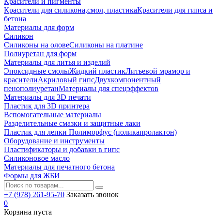
Красители и пигменты
Красители для силикона,смол, пластика
Красители для гипса и
бетона
Материалы для форм
Силикон
Силиконы на олове
Силиконы на платине
Полиуретан для форм
Материалы для литья и изделий
Эпоксидные смолы
Жидкий пластик
Литьевой мрамор и
красители
Акриловый гипс
Двухкомпонентный
пенополиуретан
Материалы для спецэффектов
Материалы для 3D печати
Пластик для 3D принтера
Вспомогательные материалы
Разделительные смазки и защитные лаки
Пластик для лепки Полиморфус (поликапролактон)
Оборудование и инструменты
Пластификаторы и добавки в гипс
Силиконовое масло
Материалы для печатного бетона
Формы для ЖБИ
+7 (978) 261-95-70
Заказать звонок
0
Корзина пуста