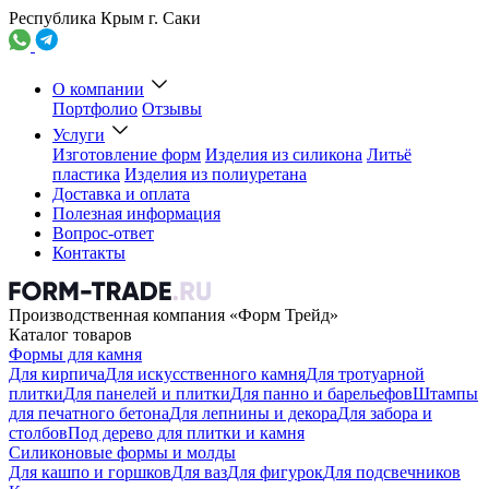
Республика Крым г. Саки
О компании
Портфолио
Отзывы
Услуги
Изготовление форм
Изделия из силикона
Литьё
пластика
Изделия из полиуретана
Доставка и оплата
Полезная информация
Вопрос-ответ
Контакты
Производственная компания «Форм Трейд»
Каталог товаров
Формы для камня
Для кирпича
Для искусственного камня
Для тротуарной
плитки
Для панелей и плитки
Для панно и барельефов
Штампы
для печатного бетона
Для лепнины и декора
Для забора и
столбов
Под дерево для плитки и камня
Силиконовые формы и молды
Для кашпо и горшков
Для ваз
Для фигурок
Для подсвечников