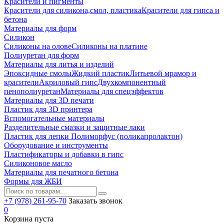
Красители и пигменты
Красители для силикона,смол, пластика
Красители для гипса и
бетона
Материалы для форм
Силикон
Силиконы на олове
Силиконы на платине
Полиуретан для форм
Материалы для литья и изделий
Эпоксидные смолы
Жидкий пластик
Литьевой мрамор и
красители
Акриловый гипс
Двухкомпонентный
пенополиуретан
Материалы для спецэффектов
Материалы для 3D печати
Пластик для 3D принтера
Вспомогательные материалы
Разделительные смазки и защитные лаки
Пластик для лепки Полиморфус (поликапролактон)
Оборудование и инструменты
Пластификаторы и добавки в гипс
Силиконовое масло
Материалы для печатного бетона
Формы для ЖБИ
+7 (978) 261-95-70
Заказать звонок
0
Корзина пуста