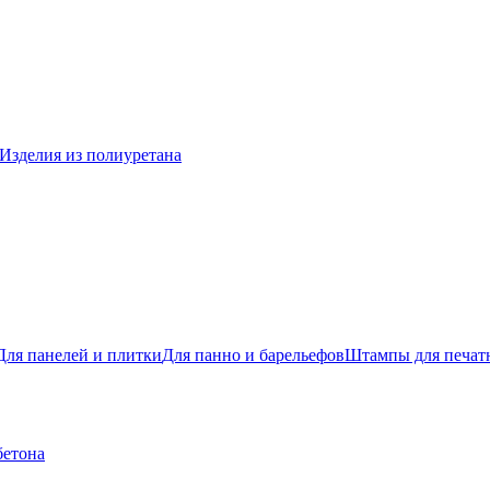
Изделия из полиуретана
Для панелей и плитки
Для панно и барельефов
Штампы для печатн
бетона