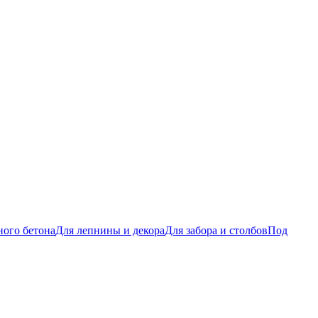
ого бетона
Для лепнины и декора
Для забора и столбов
Под