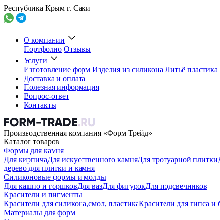
Республика Крым г. Саки
О компании
Портфолио
Отзывы
Услуги
Изготовление форм
Изделия из силикона
Литьё пластика
Доставка и оплата
Полезная информация
Вопрос-ответ
Контакты
Производственная компания «Форм Трейд»
Каталог товаров
Формы для камня
Для кирпича
Для искусственного камня
Для тротуарной плитки
дерево для плитки и камня
Силиконовые формы и молды
Для кашпо и горшков
Для ваз
Для фигурок
Для подсвечников
Красители и пигменты
Красители для силикона,смол, пластика
Красители для гипса и 
Материалы для форм