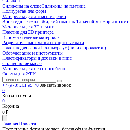
Силикон
Силиконы на олове
Силиконы на платине
Полиуретан для форм
Материалы для литья и изделий
Эпоксидные смолы
Жидкий пластик
Литьевой мрамор и красит
Материалы для 3D печати
Пластик для 3D принтера
Вспомогательные материалы
Разделительные смазки и защитные лаки
Пластик для лепки Полиморфус (поликапролактон)
Оборудование и инструменты
Пластификаторы и добавки в гипс
Силиконовое масло
Материалы для печатного бетона
Формы для ЖБИ
+7 (978) 261-95-70
Заказать звонок
0
Корзина пуста
0
Корзина
0
₽
Главная
Новости
Поступление форм и молдов, барельефы и фигурки.