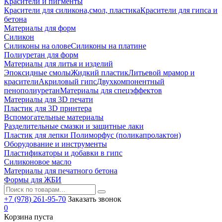
Красители и пигменты
Красители для силикона,смол, пластика
Красители для гипса и
бетона
Материалы для форм
Силикон
Силиконы на олове
Силиконы на платине
Полиуретан для форм
Материалы для литья и изделий
Эпоксидные смолы
Жидкий пластик
Литьевой мрамор и
красители
Акриловый гипс
Двухкомпонентный
пенополиуретан
Материалы для спецэффектов
Материалы для 3D печати
Пластик для 3D принтера
Вспомогательные материалы
Разделительные смазки и защитные лаки
Пластик для лепки Полиморфус (поликапролактон)
Оборудование и инструменты
Пластификаторы и добавки в гипс
Силиконовое масло
Материалы для печатного бетона
Формы для ЖБИ
+7 (978) 261-95-70
Заказать звонок
0
Корзина пуста