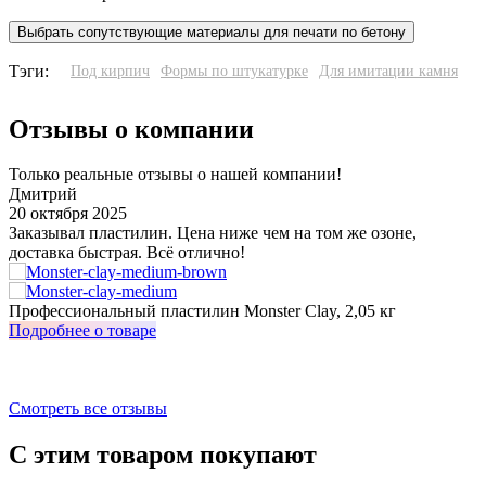
Выбрать сопутствующие материалы для печати по бетону
Тэги:
Под кирпич
Формы по штукатурке
Для имитации камня
Отзывы о компании
Только реальные отзывы о нашей компании!
Дмитрий
20 октября 2025
3
Заказывал пластилин. Цена ниже чем на том же озоне,
У
доставка быстрая. Всё отлично!
о
з
Профессиональный пластилин Monster Clay, 2,05 кг
И
Подробнее о товаре
П
Смотреть все отзывы
С этим товаром покупают