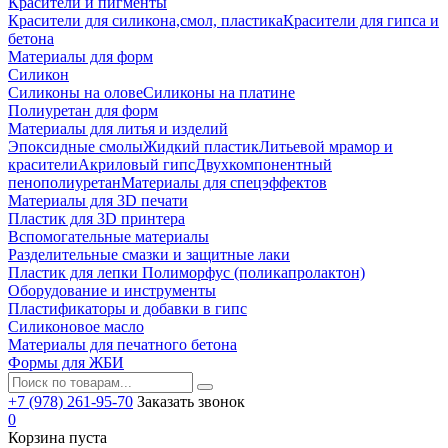
Красители и пигменты
Красители для силикона,смол, пластика
Красители для гипса и
бетона
Материалы для форм
Силикон
Силиконы на олове
Силиконы на платине
Полиуретан для форм
Материалы для литья и изделий
Эпоксидные смолы
Жидкий пластик
Литьевой мрамор и
красители
Акриловый гипс
Двухкомпонентный
пенополиуретан
Материалы для спецэффектов
Материалы для 3D печати
Пластик для 3D принтера
Вспомогательные материалы
Разделительные смазки и защитные лаки
Пластик для лепки Полиморфус (поликапролактон)
Оборудование и инструменты
Пластификаторы и добавки в гипс
Силиконовое масло
Материалы для печатного бетона
Формы для ЖБИ
+7 (978) 261-95-70
Заказать звонок
0
Корзина пуста