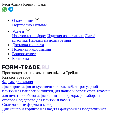
Республика Крым г. Саки
О компании
Портфолио
Отзывы
Услуги
Изготовление форм
Изделия из силикона
Литьё
пластика
Изделия из полиуретана
Доставка и оплата
Полезная информация
Вопрос-ответ
Контакты
Производственная компания «Форм Трейд»
Каталог товаров
Формы для камня
Для кирпича
Для искусственного камня
Для тротуарной
плитки
Для панелей и плитки
Для панно и барельефов
Штампы
для печатного бетона
Для лепнины и декора
Для забора и
столбов
Под дерево для плитки и камня
Силиконовые формы и молды
Для кашпо и горшков
Для ваз
Для фигурок
Для подсвечников