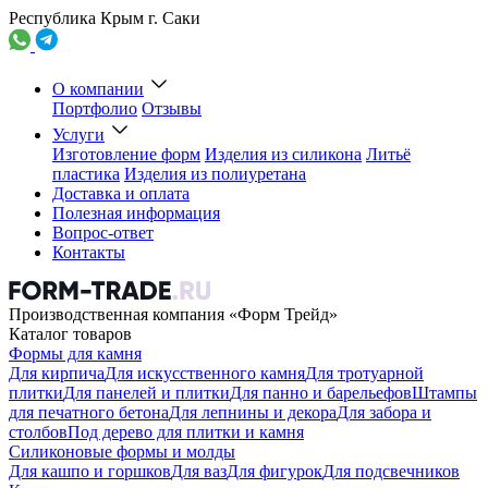
Республика Крым г. Саки
О компании
Портфолио
Отзывы
Услуги
Изготовление форм
Изделия из силикона
Литьё
пластика
Изделия из полиуретана
Доставка и оплата
Полезная информация
Вопрос-ответ
Контакты
Производственная компания «Форм Трейд»
Каталог товаров
Формы для камня
Для кирпича
Для искусственного камня
Для тротуарной
плитки
Для панелей и плитки
Для панно и барельефов
Штампы
для печатного бетона
Для лепнины и декора
Для забора и
столбов
Под дерево для плитки и камня
Силиконовые формы и молды
Для кашпо и горшков
Для ваз
Для фигурок
Для подсвечников