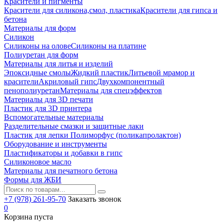
Красители и пигменты
Красители для силикона,смол, пластика
Красители для гипса и
бетона
Материалы для форм
Силикон
Силиконы на олове
Силиконы на платине
Полиуретан для форм
Материалы для литья и изделий
Эпоксидные смолы
Жидкий пластик
Литьевой мрамор и
красители
Акриловый гипс
Двухкомпонентный
пенополиуретан
Материалы для спецэффектов
Материалы для 3D печати
Пластик для 3D принтера
Вспомогательные материалы
Разделительные смазки и защитные лаки
Пластик для лепки Полиморфус (поликапролактон)
Оборудование и инструменты
Пластификаторы и добавки в гипс
Силиконовое масло
Материалы для печатного бетона
Формы для ЖБИ
+7 (978) 261-95-70
Заказать звонок
0
Корзина пуста