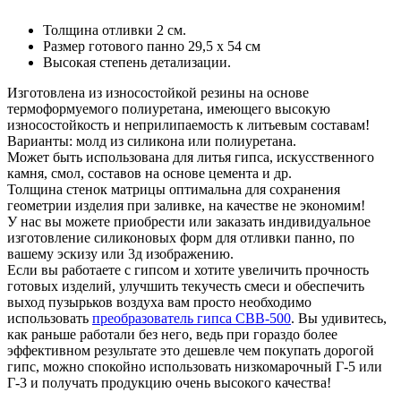
Толщина отливки 2 см.
Размер готового панно 29,5 х 54 см
Высокая степень детализации.
Изготовлена из износостойкой резины на основе
термоформуемого полиуретана, имеющего высокую
износостойкость и неприлипаемость к литьевым составам!
Варианты: молд из силикона или полиуретана.
Может быть использована для литья гипса, искусственного
камня, смол, составов на основе цемента и др.
Толщина стенок матрицы оптимальна для сохранения
геометрии изделия при заливке, на качестве не экономим!
У нас вы можете приобрести или заказать индивидуальное
изготовление силиконовых форм для отливки панно, по
вашему эскизу или 3д изображению.
Если вы работаете с гипсом и хотите увеличить прочность
готовых изделий, улучшить текучесть смеси и обеспечить
выход пузырьков воздуха вам просто необходимо
использовать
преобразователь гипса СВВ-500
. Вы удивитесь,
как раньше работали без него, ведь при гораздо более
эффективном результате это дешевле чем покупать дорогой
гипс, можно спокойно использовать низкомарочный Г-5 или
Г-3 и получать продукцию очень высокого качества!