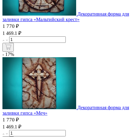
Декоративная форма для
заливки гипса «Мальтийский крест»
1 770 ₽
₽
1 469.1
- 17%
Декоративная форма для
заливки гипса «Меч»
1 770 ₽
₽
1 469.1