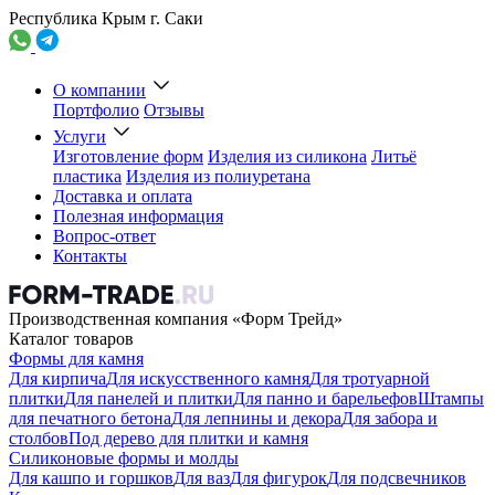
Республика Крым г. Саки
О компании
Портфолио
Отзывы
Услуги
Изготовление форм
Изделия из силикона
Литьё
пластика
Изделия из полиуретана
Доставка и оплата
Полезная информация
Вопрос-ответ
Контакты
Производственная компания «Форм Трейд»
Каталог товаров
Формы для камня
Для кирпича
Для искусственного камня
Для тротуарной
плитки
Для панелей и плитки
Для панно и барельефов
Штампы
для печатного бетона
Для лепнины и декора
Для забора и
столбов
Под дерево для плитки и камня
Силиконовые формы и молды
Для кашпо и горшков
Для ваз
Для фигурок
Для подсвечников