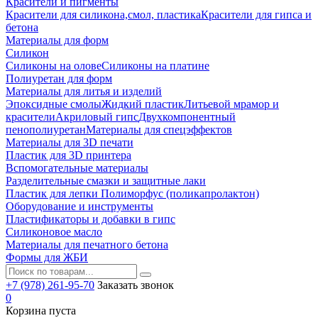
Красители и пигменты
Красители для силикона,смол, пластика
Красители для гипса и
бетона
Материалы для форм
Силикон
Силиконы на олове
Силиконы на платине
Полиуретан для форм
Материалы для литья и изделий
Эпоксидные смолы
Жидкий пластик
Литьевой мрамор и
красители
Акриловый гипс
Двухкомпонентный
пенополиуретан
Материалы для спецэффектов
Материалы для 3D печати
Пластик для 3D принтера
Вспомогательные материалы
Разделительные смазки и защитные лаки
Пластик для лепки Полиморфус (поликапролактон)
Оборудование и инструменты
Пластификаторы и добавки в гипс
Силиконовое масло
Материалы для печатного бетона
Формы для ЖБИ
+7 (978) 261-95-70
Заказать звонок
0
Корзина пуста