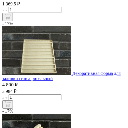
₽
1 369.5
- 17%
Декоративная форма для
заливки гипса ригельный
4 800 ₽
₽
3 984
- 17%