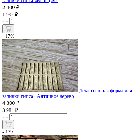
заливки гипса «Венеция»
2 400 ₽
₽
1 992
- 17%
Декоративная форма для
заливки гипса «Античное дерево»
4 800 ₽
₽
3 984
- 17%