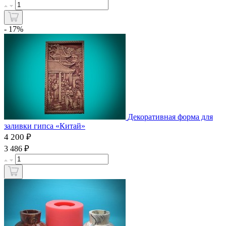
- 17%
Декоративная форма для
заливки гипса «Китай»
4 200 ₽
₽
3 486