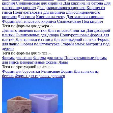
кирпич
Силиконовые для кирпича
Для кирпича из бетона
Для
плитки под кирпич
Для декоративного кирпича
Кирпич из
гипса
Полиуретановые для кирпича
Для облицовочного
кирпича
Для гипса
Кирпич на стену
Для заливки кирпича
Формы для гипсового кирпича
Силиконовые
Под кирпич
Теги по формам для декора
Для изготовления плитки
Для гипсовой плитки
Для фасадной
плитки
Силиконовые для декора
Полиуретановые формы для
плитки
Для заливки из гипса
Для клинкерной плитки
Формы
для панно
Формы по штукатурке
Старый замок
Матрицы под
дерево
Теги по формам для гипса
Формы для гипса
Формы для литья
Полиуретановые формы
для гипса
Декоративные формы
Львы
Теги по тротуарной плитке
Формы для брусчатки
Резиновые формы
Для плитки из
бетона
Формы для садовых дорожек