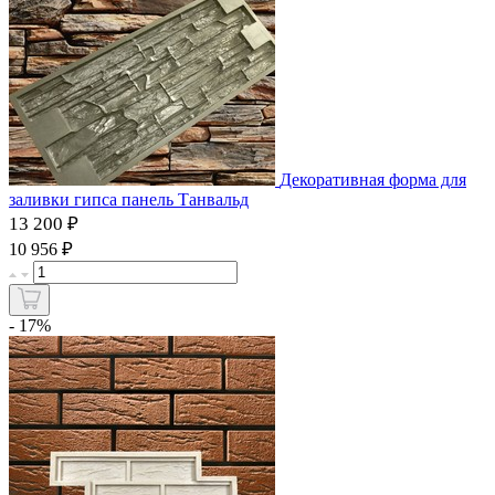
Декоративная форма для
заливки гипса панель Танвальд
13 200 ₽
₽
10 956
- 17%