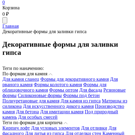
0
Корзина
0
₽
Главная
Декоративные формы для заливки гипса
Декоративные формы для заливки
гипса
Теги по наначению:
По формам для камня
Для камня сланец
Формы для декоративного камня
Для
рваного камня
Формы колотого камня
Формы для
облицовочного камня
Формы оптом
Для фасада
Резиновые
формы
Силиконовые формы
Формы под бетон
Полиуретановые для камня
Для камня из гипса
Матрицы из
силикона
Для искусственного дикого камня
Производство
камня
Для бетона
Для имитации камня
Под природный
камень
Для особых смесей
Теги по формам для кирпича
Кирпич лофт
Для угловых элементов
Для отливки
Для
фасадного
Для литья из гипса
Для отделки стен
Каменный