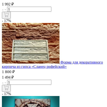
₽
1 992
- 17%
Форма для декоративного
кирпича из гипса «Сланец рифейский»
1 800 ₽
₽
1 494
- 17%