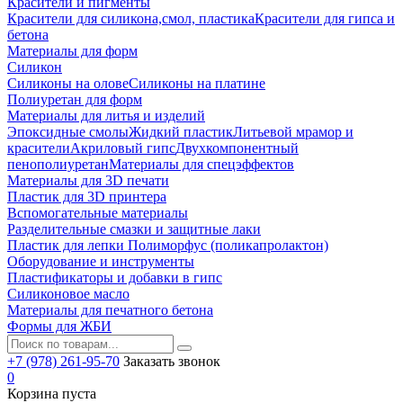
Красители и пигменты
Красители для силикона,смол, пластика
Красители для гипса и
бетона
Материалы для форм
Силикон
Силиконы на олове
Силиконы на платине
Полиуретан для форм
Материалы для литья и изделий
Эпоксидные смолы
Жидкий пластик
Литьевой мрамор и
красители
Акриловый гипс
Двухкомпонентный
пенополиуретан
Материалы для спецэффектов
Материалы для 3D печати
Пластик для 3D принтера
Вспомогательные материалы
Разделительные смазки и защитные лаки
Пластик для лепки Полиморфус (поликапролактон)
Оборудование и инструменты
Пластификаторы и добавки в гипс
Силиконовое масло
Материалы для печатного бетона
Формы для ЖБИ
+7 (978) 261-95-70
Заказать звонок
0
Корзина пуста