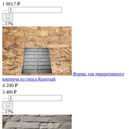
₽
1 983.7
- 17%
Форма для декоративного
кирпича из гипса Колотый
4 200 ₽
₽
3 486
- 17%