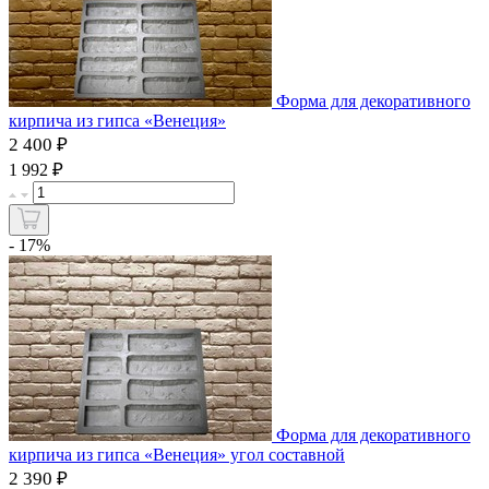
Форма для декоративного
кирпича из гипса «Венеция»
2 400 ₽
₽
1 992
- 17%
Форма для декоративного
кирпича из гипса «Венеция» угол составной
2 390 ₽