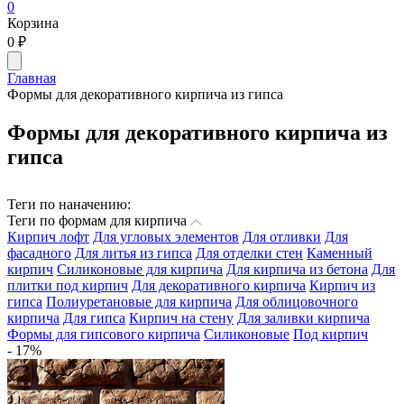
0
Корзина
0
₽
Главная
Формы для декоративного кирпича из гипса
Формы для декоративного кирпича из
гипса
Теги по наначению:
Теги по формам для кирпича
Кирпич лофт
Для угловых элементов
Для отливки
Для
фасадного
Для литья из гипса
Для отделки стен
Каменный
кирпич
Силиконовые для кирпича
Для кирпича из бетона
Для
плитки под кирпич
Для декоративного кирпича
Кирпич из
гипса
Полиуретановые для кирпича
Для облицовочного
кирпича
Для гипса
Кирпич на стену
Для заливки кирпича
Формы для гипсового кирпича
Силиконовые
Под кирпич
- 17%