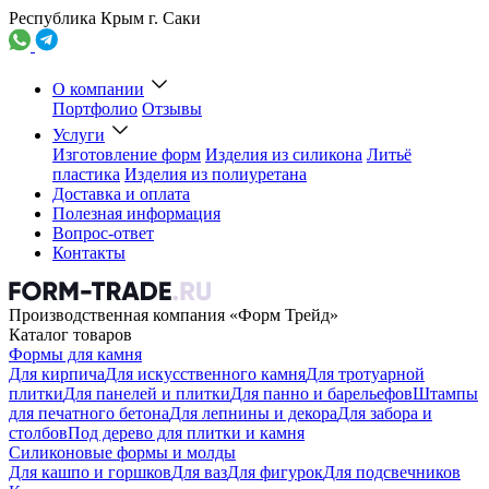
Республика Крым г. Саки
О компании
Портфолио
Отзывы
Услуги
Изготовление форм
Изделия из силикона
Литьё
пластика
Изделия из полиуретана
Доставка и оплата
Полезная информация
Вопрос-ответ
Контакты
Производственная компания «Форм Трейд»
Каталог товаров
Формы для камня
Для кирпича
Для искусственного камня
Для тротуарной
плитки
Для панелей и плитки
Для панно и барельефов
Штампы
для печатного бетона
Для лепнины и декора
Для забора и
столбов
Под дерево для плитки и камня
Силиконовые формы и молды
Для кашпо и горшков
Для ваз
Для фигурок
Для подсвечников