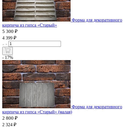
Форма для декоративного
кирпича из гипса «Старый»
5 300 ₽
₽
4 399
- 17%
Форма для декоративного
кирпича из гипса «Старый» (малая)
2 800 ₽
₽
2 324