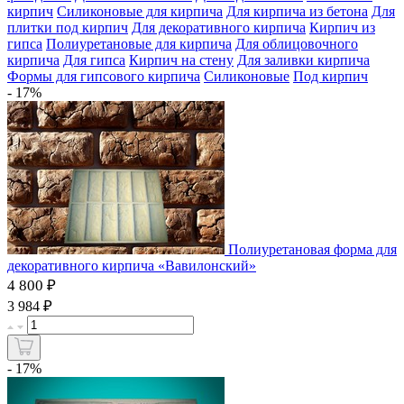
кирпич
Силиконовые для кирпича
Для кирпича из бетона
Для
плитки под кирпич
Для декоративного кирпича
Кирпич из
гипса
Полиуретановые для кирпича
Для облицовочного
кирпича
Для гипса
Кирпич на стену
Для заливки кирпича
Формы для гипсового кирпича
Силиконовые
Под кирпич
- 17%
Полиуретановая форма для
декоративного кирпича «Вавилонский»
4 800 ₽
₽
3 984
- 17%