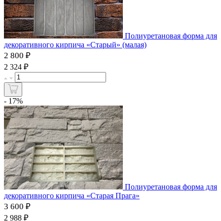
Полиуретановая форма для
декоративного кирпича «Старый» (малая)
2 800 ₽
₽
2 324
- 17%
Полиуретановая форма для
декоративного кирпича «Старая Прага»
3 600 ₽
₽
2 988