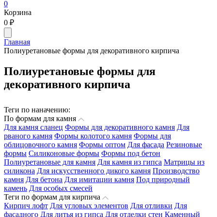
0
Корзина
0
₽
Главная
Полиуретановые формы для декоративного кирпича
Полиуретановые формы для
декоративного кирпича
Теги по наначению:
По формам для камня
Для камня сланец
Формы для декоративного камня
Для
рваного камня
Формы колотого камня
Формы для
облицовочного камня
Формы оптом
Для фасада
Резиновые
формы
Силиконовые формы
Формы под бетон
Полиуретановые для камня
Для камня из гипса
Матрицы из
силикона
Для искусственного дикого камня
Производство
камня
Для бетона
Для имитации камня
Под природный
камень
Для особых смесей
Теги по формам для кирпича
Кирпич лофт
Для угловых элементов
Для отливки
Для
фасадного
Для литья из гипса
Для отделки стен
Каменный