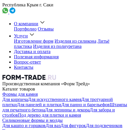
Республика Крым г. Саки
О компании
Портфолио
Отзывы
Услуги
Изготовление форм
Изделия из силикона
Литьё
пластика
Изделия из полиуретана
Доставка и оплата
Полезная информация
Вопрос-ответ
Контакты
Производственная компания «Форм Трейд»
Каталог товаров
Формы для камня
Для кирпича
Для искусственного камня
Для тротуарной
плитки
Для панелей и плитки
Для панно и барельефов
Штампы
для печатного бетона
Для лепнины и декора
Для забора и
столбов
Под дерево для плитки и камня
Силиконовые формы и молды
Для кашпо и горшков
Для ваз
Для фигурок
Для подсвечников