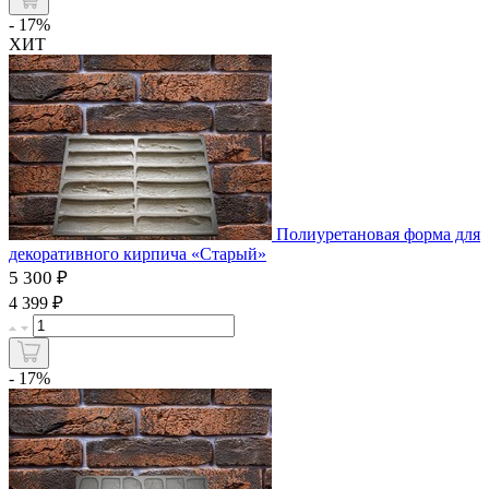
- 17%
ХИТ
Полиуретановая форма для
декоративного кирпича «Старый»
5 300 ₽
₽
4 399
- 17%