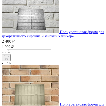
Полиуретановая форма для
декоративного кирпича «Венский клинкер»
2 400 ₽
₽
1 992
- 17%
Полиуретановая форма для