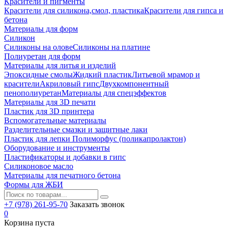
Красители и пигменты
Красители для силикона,смол, пластика
Красители для гипса и
бетона
Материалы для форм
Силикон
Силиконы на олове
Силиконы на платине
Полиуретан для форм
Материалы для литья и изделий
Эпоксидные смолы
Жидкий пластик
Литьевой мрамор и
красители
Акриловый гипс
Двухкомпонентный
пенополиуретан
Материалы для спецэффектов
Материалы для 3D печати
Пластик для 3D принтера
Вспомогательные материалы
Разделительные смазки и защитные лаки
Пластик для лепки Полиморфус (поликапролактон)
Оборудование и инструменты
Пластификаторы и добавки в гипс
Силиконовое масло
Материалы для печатного бетона
Формы для ЖБИ
+7 (978) 261-95-70
Заказать звонок
0
Корзина пуста