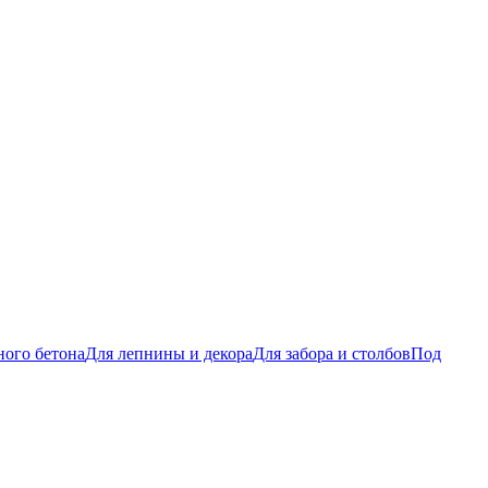
ого бетона
Для лепнины и декора
Для забора и столбов
Под