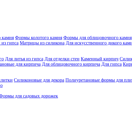
о камня
Формы колотого камня
Формы для облицовочного камня
 из гипса
Матрицы из силикона
Для искусственного дикого кам
го
Для литья из гипса
Для отделки стен
Каменный кирпич
Силик
ановые для кирпича
Для облицовочного кирпича
Для гипса
Кирп
плитки
Силиконовые для декора
Полиуретановые формы для пли
во
Формы для садовых дорожек