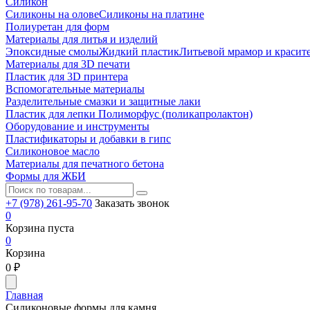
Силикон
Силиконы на олове
Силиконы на платине
Полиуретан для форм
Материалы для литья и изделий
Эпоксидные смолы
Жидкий пластик
Литьевой мрамор и красит
Материалы для 3D печати
Пластик для 3D принтера
Вспомогательные материалы
Разделительные смазки и защитные лаки
Пластик для лепки Полиморфус (поликапролактон)
Оборудование и инструменты
Пластификаторы и добавки в гипс
Силиконовое масло
Материалы для печатного бетона
Формы для ЖБИ
+7 (978) 261-95-70
Заказать звонок
0
Корзина пуста
0
Корзина
0
₽
Главная
Силиконовые формы для камня