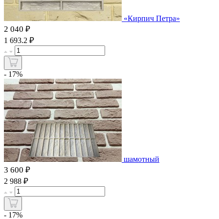
«Кирпич Петра»
2 040 ₽
₽
1 693.2
- 17%
шамотный
3 600 ₽
₽
2 988
- 17%