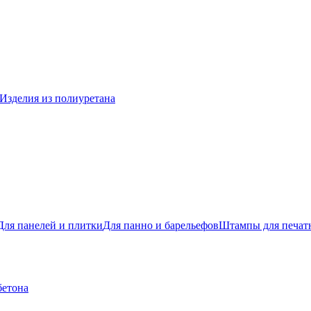
Изделия из полиуретана
Для панелей и плитки
Для панно и барельефов
Штампы для печатн
бетона