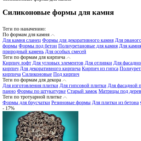
Силиконовые формы для камня
Теги по наначению:
По формам для камня
Для камня сланец
Формы для декоративного камня
Для рваног
формы
Формы под бетон
Полиуретановые для камня
Для камня
природный камень
Для особых смесей
Теги по формам для кирпича
Кирпич лофт
Для угловых элементов
Для отливки
Для фасадно
кирпич
Для декоративного кирпича
Кирпич из гипса
Полиурет
кирпича
Силиконовые
Под кирпич
Теги по формам для декора
Для изготовления плитки
Для гипсовой плитки
Для фасадной 
панно
Формы по штукатурке
Старый замок
Матрицы под дере
Теги по тротуарной плитке
Формы для брусчатки
Резиновые формы
Для плитки из бетона
- 17%