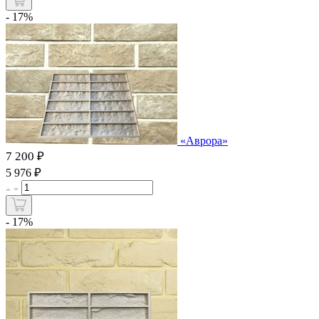
- 17%
«Аврора»
7 200 ₽
₽
5 976
- 17%