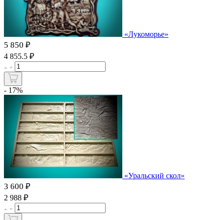
«Лукоморье»
5 850 ₽
₽
4 855.5
- 17%
«Уральский скол»
3 600 ₽
₽
2 988