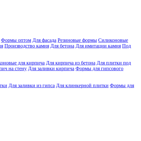
Формы оптом
Для фасада
Резиновые формы
Силиконовые
ня
Производство камня
Для бетона
Для имитации камня
Под
оновые для кирпича
Для кирпича из бетона
Для плитки под
ич на стену
Для заливки кирпича
Формы для гипсового
тки
Для заливки из гипса
Для клинкерной плитки
Формы для