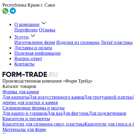
Республика Крым г. Саки
О компании
Портфолио
Отзывы
Услуги
Изготовление форм
Изделия из силикона
Литьё пластика
Доставка и оплата
Полезная информация
Вопрос-ответ
Контакты
Производственная компания «Форм Трейд»
Каталог товаров
Формы для камня
Для кирпича
Для искусственного камня
Для тротуарной плитки
дерево для плитки и камня
Силиконовые формы и молды
Для кашпо и горшков
Для ваз
Для фигурок
Для подсвечников
Красители и пигменты
Красители для силикона,смол, пластика
Красители для гипса и 
Материалы для форм