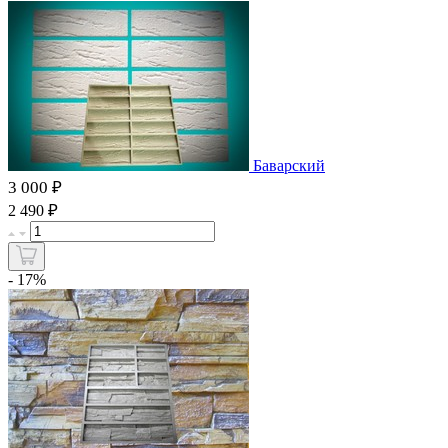
Баварский
3 000 ₽
₽
2 490
- 17%