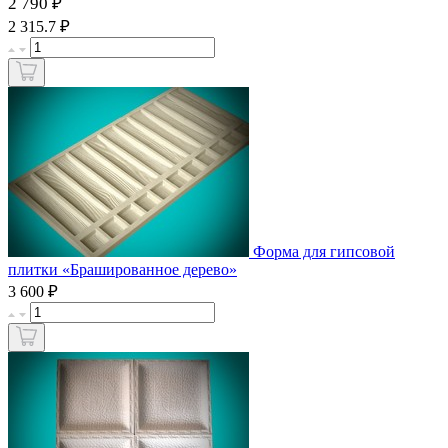
2 790 ₽
₽
2 315.7
Форма для гипсовой
плитки «Брашированное дерево»
₽
3 600