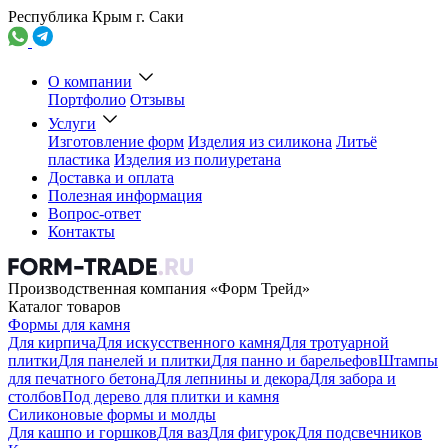
Республика Крым г. Саки
О компании
Портфолио
Отзывы
Услуги
Изготовление форм
Изделия из силикона
Литьё
пластика
Изделия из полиуретана
Доставка и оплата
Полезная информация
Вопрос-ответ
Контакты
Производственная компания «Форм Трейд»
Каталог товаров
Формы для камня
Для кирпича
Для искусственного камня
Для тротуарной
плитки
Для панелей и плитки
Для панно и барельефов
Штампы
для печатного бетона
Для лепнины и декора
Для забора и
столбов
Под дерево для плитки и камня
Силиконовые формы и молды
Для кашпо и горшков
Для ваз
Для фигурок
Для подсвечников