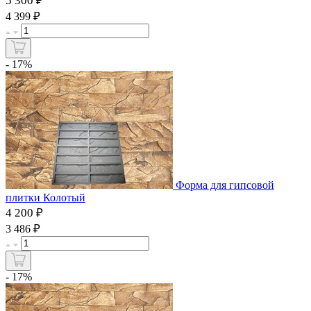
5 300 ₽
₽
4 399
- 17%
Форма для гипсовой
плитки Колотый
4 200 ₽
₽
3 486
- 17%