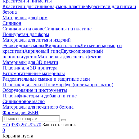
Красители и пигменты
Красители для силикона,смол, пластика
Красители для гипса и
бетона
Материалы для форм
Силикон
Силиконы на олове
Силиконы на платине
Полиуретан для форм
Материалы для литья и изделий
Эпоксидные смолы
Жидкий пластик
Литьевой мрамор и
красители
Акриловый гипс
Двухкомпонентный
пенополиуретан
Материалы для спецэффектов
Материалы для 3D печати
Пластик для 3D принтера
Вспомогательные материалы
Разделительные смазки и защитные лаки
Пластик для лепки Полиморфус (поликапролактон)
Оборудование и инструменты
Пластификаторы и добавки в гипс
Силиконовое масло
Материалы для печатного бетона
Формы для ЖБИ
+7 (978) 261-95-70
Заказать звонок
0
Корзина пуста