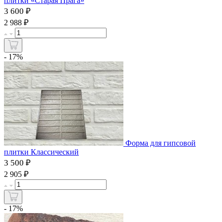
плитки «Старая Прага»
3 600 ₽
₽
2 988
- 17%
Форма для гипсовой
плитки Классический
3 500 ₽
₽
2 905
- 17%