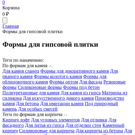
0
Корзина
0
₽
Главная
Формы для гипсовой плитки
Формы для гипсовой плитки
Теги по наначению:
По формам для камня
Для камня сланец
Формы для декоративного камня
Для
рваного камня
Формы колотого камня
Формы для
облицовочного камня
Формы оптом
Для фасада
Резиновые
формы
Силиконовые формы
Формы под бетон
Полиуретановые для камня
Для камня из гипса
Матрицы из
силикона
Для искусственного дикого камня
Производство
камня
Для бетона
Для имитации камня
Под природный
камень
Для особых смесей
Теги по формам для кирпича
Кирпич лофт
Для угловых элементов
Для отливки
Для
фасадного
Для литья из гипса
Для отделки стен
Каменный
кирпич
Силиконовые для кирпича
Для кирпича из бетона
Для