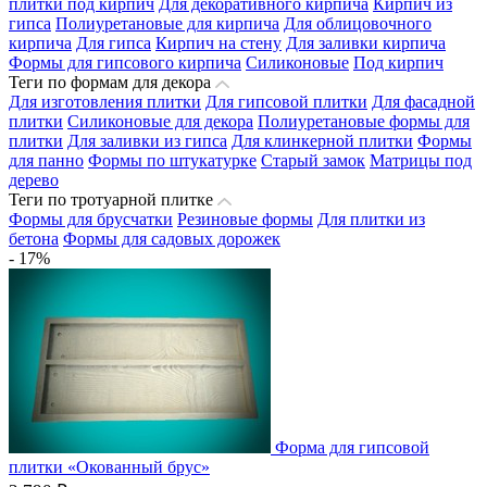
плитки под кирпич
Для декоративного кирпича
Кирпич из
гипса
Полиуретановые для кирпича
Для облицовочного
кирпича
Для гипса
Кирпич на стену
Для заливки кирпича
Формы для гипсового кирпича
Силиконовые
Под кирпич
Теги по формам для декора
Для изготовления плитки
Для гипсовой плитки
Для фасадной
плитки
Силиконовые для декора
Полиуретановые формы для
плитки
Для заливки из гипса
Для клинкерной плитки
Формы
для панно
Формы по штукатурке
Старый замок
Матрицы под
дерево
Теги по тротуарной плитке
Формы для брусчатки
Резиновые формы
Для плитки из
бетона
Формы для садовых дорожек
- 17%
Форма для гипсовой
плитки «Окованный брус»