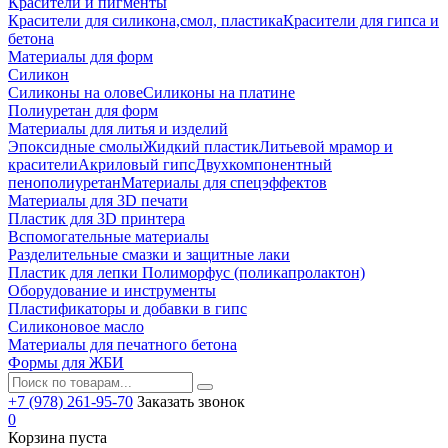
Красители и пигменты
Красители для силикона,смол, пластика
Красители для гипса и
бетона
Материалы для форм
Силикон
Силиконы на олове
Силиконы на платине
Полиуретан для форм
Материалы для литья и изделий
Эпоксидные смолы
Жидкий пластик
Литьевой мрамор и
красители
Акриловый гипс
Двухкомпонентный
пенополиуретан
Материалы для спецэффектов
Материалы для 3D печати
Пластик для 3D принтера
Вспомогательные материалы
Разделительные смазки и защитные лаки
Пластик для лепки Полиморфус (поликапролактон)
Оборудование и инструменты
Пластификаторы и добавки в гипс
Силиконовое масло
Материалы для печатного бетона
Формы для ЖБИ
+7 (978) 261-95-70
Заказать звонок
0
Корзина пуста