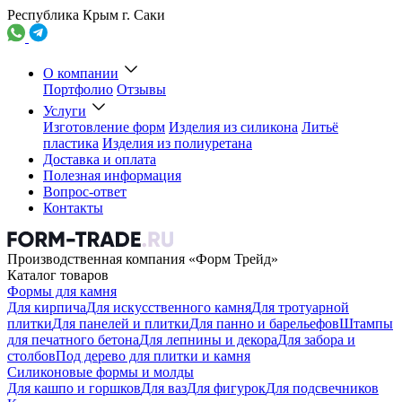
Республика Крым г. Саки
О компании
Портфолио
Отзывы
Услуги
Изготовление форм
Изделия из силикона
Литьё
пластика
Изделия из полиуретана
Доставка и оплата
Полезная информация
Вопрос-ответ
Контакты
Производственная компания «Форм Трейд»
Каталог товаров
Формы для камня
Для кирпича
Для искусственного камня
Для тротуарной
плитки
Для панелей и плитки
Для панно и барельефов
Штампы
для печатного бетона
Для лепнины и декора
Для забора и
столбов
Под дерево для плитки и камня
Силиконовые формы и молды
Для кашпо и горшков
Для ваз
Для фигурок
Для подсвечников