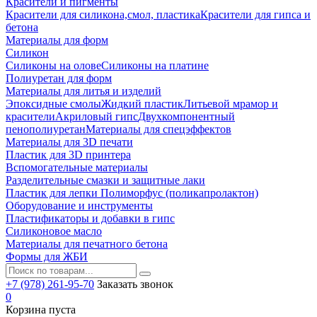
Красители и пигменты
Красители для силикона,смол, пластика
Красители для гипса и
бетона
Материалы для форм
Силикон
Силиконы на олове
Силиконы на платине
Полиуретан для форм
Материалы для литья и изделий
Эпоксидные смолы
Жидкий пластик
Литьевой мрамор и
красители
Акриловый гипс
Двухкомпонентный
пенополиуретан
Материалы для спецэффектов
Материалы для 3D печати
Пластик для 3D принтера
Вспомогательные материалы
Разделительные смазки и защитные лаки
Пластик для лепки Полиморфус (поликапролактон)
Оборудование и инструменты
Пластификаторы и добавки в гипс
Силиконовое масло
Материалы для печатного бетона
Формы для ЖБИ
+7 (978) 261-95-70
Заказать звонок
0
Корзина пуста