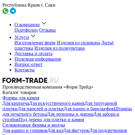
Республика Крым г. Саки
О компании
Портфолио
Отзывы
Услуги
Изготовление форм
Изделия из силикона
Литьё
пластика
Изделия из полиуретана
Доставка и оплата
Полезная информация
Вопрос-ответ
Контакты
Производственная компания «Форм Трейд»
Каталог товаров
Формы для камня
Для кирпича
Для искусственного камня
Для тротуарной
плитки
Для панелей и плитки
Для панно и барельефов
Штампы
для печатного бетона
Для лепнины и декора
Для забора и
столбов
Под дерево для плитки и камня
Силиконовые формы и молды
Для кашпо и горшков
Для ваз
Для фигурок
Для подсвечников