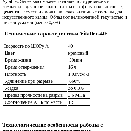
VytaFlex Series высококачественные полиуретановые
компаунды для производства литьевых форм под гипсовые,
цементные смеси и смолы, включая различные составы для
искусственного камня. Обладают великолепной текучестью и
низкой усадкой (менее 0,3%)
Технические характеристики Vitaflex-40:
Твердость по ШОРу А
40
Цвет
кремовый
Время жизни
30мин
Время отверждения
16 ч.
Плотность
1,03г/см^3
Удлинение при разрыве
660%
Усадка
до 0,3%
Предел прочности на разрыв
3,6 МПа
Соотношение А : Б по массе
1 : 1
Технологические особенности работы с