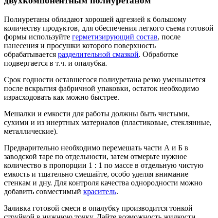
двухкомпонентным полиуретаном
Полиуретаны обладают хорошей адгезией к большому
количеству продуктов, для обеспечения легкого съема готовой
формы используйте
герметизирующий состав
, после
нанесения и просушки которого поверхность
обрабатывается
разделительной смазкой
. Обработке
подвергается в т.ч. и опалубка.
Срок годности оставшегося полиуретана резко уменьшается
после вскрытия фабричной упаковки, остаток необходимо
израсходовать как можно быстрее.
Мешалки и емкости для работы должны быть чистыми,
сухими и из инертных материалов (пластиковые, стеклянные,
металлические).
Предварительно необходимо перемешать части А и Б в
заводской таре по отдельности, затем отмерьте нужное
количество в пропорции 1 : 1 по массе в отдельную чистую
емкость и тщательно смешайте, особо уделяя внимание
стенкам и дну. Для контроля качества однородности можно
добавить совместимый
краситель
.
Заливка готовой смеси в опалубку производится тонкой
струйкой в нижнюю точку. Дайте возможность жидкости