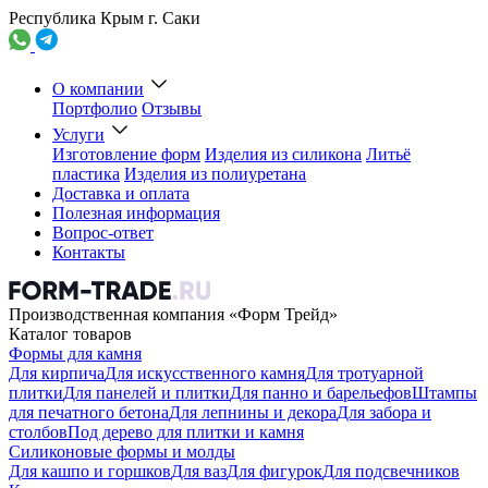
Республика Крым г. Саки
О компании
Портфолио
Отзывы
Услуги
Изготовление форм
Изделия из силикона
Литьё
пластика
Изделия из полиуретана
Доставка и оплата
Полезная информация
Вопрос-ответ
Контакты
Производственная компания «Форм Трейд»
Каталог товаров
Формы для камня
Для кирпича
Для искусственного камня
Для тротуарной
плитки
Для панелей и плитки
Для панно и барельефов
Штампы
для печатного бетона
Для лепнины и декора
Для забора и
столбов
Под дерево для плитки и камня
Силиконовые формы и молды
Для кашпо и горшков
Для ваз
Для фигурок
Для подсвечников