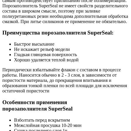
самым противодействует прилипанию после полимеризации.
Порозаполнитель SuperSeal не имеет свойств разделительного
состава в широком смысле, поэтому при заливке
полиуретановых резин необходима дополнительная обработка
смазкой. При литье силиконов ее применение не обязательно.
Преимущества порозаполнителя SuperSeal:
Быстрое высыхание
Не искажает рельеф модели
Гладкая глянцевая поверхность
Хорошо удаляется теплой водой
Периодически взбалтывайте флакон с составом в процессе
работы. Наносится обычно в 2 - 3 слоя, в зависимости от
пористости материала, до прекращения впитывания и
образования тонкой пленки по всей площади для исключения
остаточной пористости
Особенности применения
порозаполнителя SuperSeal
Взболтать перед вскрытием
Межслойная просушка 10-20 мин
Сушка последнего слоя 1ч