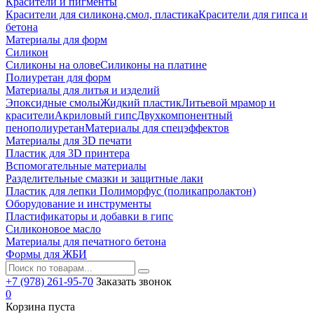
Красители и пигменты
Красители для силикона,смол, пластика
Красители для гипса и
бетона
Материалы для форм
Силикон
Силиконы на олове
Силиконы на платине
Полиуретан для форм
Материалы для литья и изделий
Эпоксидные смолы
Жидкий пластик
Литьевой мрамор и
красители
Акриловый гипс
Двухкомпонентный
пенополиуретан
Материалы для спецэффектов
Материалы для 3D печати
Пластик для 3D принтера
Вспомогательные материалы
Разделительные смазки и защитные лаки
Пластик для лепки Полиморфус (поликапролактон)
Оборудование и инструменты
Пластификаторы и добавки в гипс
Силиконовое масло
Материалы для печатного бетона
Формы для ЖБИ
+7 (978) 261-95-70
Заказать звонок
0
Корзина пуста