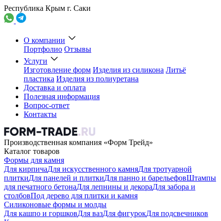
Республика Крым г. Саки
О компании
Портфолио
Отзывы
Услуги
Изготовление форм
Изделия из силикона
Литьё
пластика
Изделия из полиуретана
Доставка и оплата
Полезная информация
Вопрос-ответ
Контакты
Производственная компания «Форм Трейд»
Каталог товаров
Формы для камня
Для кирпича
Для искусственного камня
Для тротуарной
плитки
Для панелей и плитки
Для панно и барельефов
Штампы
для печатного бетона
Для лепнины и декора
Для забора и
столбов
Под дерево для плитки и камня
Силиконовые формы и молды
Для кашпо и горшков
Для ваз
Для фигурок
Для подсвечников