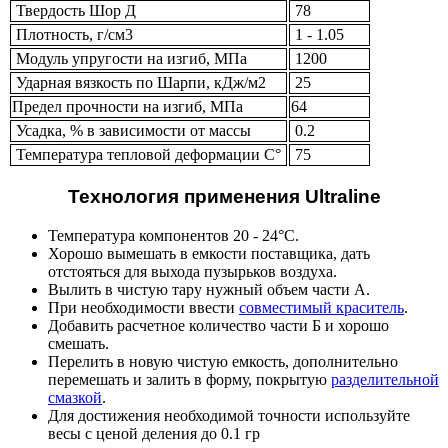
Твердость Шор Д
78
Плотность, г/см3
1 - 1.05
Модуль упругости на изгиб, МПа
1200
Ударная вязкость по Шарпи, кДж/м2
25
Предел прочности на изгиб, МПа
64
Усадка, % в зависимости от массы
0.2
Температура тепловой деформации С°
75
Технология применения Ultraline
Температура компонентов 20 - 24°C.
Хорошо вымешать в емкости поставщика, дать
отстояться для выхода пузырьков воздуха.
Вылить в чистую тару нужный объем части А.
При необходимости ввести
совместимый краситель
.
Добавить расчетное количество части Б и хорошо
смешать.
Перелить в новую чистую емкость, дополнительно
перемешать и залить в форму, покрытую
разделительной
смазкой
.
Для достижения необходимой точности используйте
весы с ценой деления до 0.1 гр