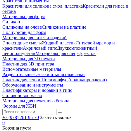
Красители и пигменты
Красители для силикона,смол, пластика
Красители для гипса и
бетона
Материалы для форм
Силикон
Силиконы на олове
Силиконы на платине
Полиуретан для форм
Материалы для литья и изделий
Эпоксидные смолы
Жидкий пластик
Литьевой мрамор и
красители
Акриловый гипс
Двухкомпонентный
пенополиуретан
Материалы для спецэффектов
Материалы для 3D печати
Пластик для 3D принтера
Вспомогательные материалы
Разделительные смазки и защитные лаки
Пластик для лепки Полиморфус (поликапролактон)
Оборудование и инструменты
Пластификаторы и добавки в гипс
Силиконовое масло
Материалы для печатного бетона
Формы для ЖБИ
+7 (978) 261-95-70
Заказать звонок
0
Корзина пуста