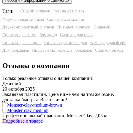
Перейти к информации о силиконах
Тэги:
Жидкий силикон
Резина для литья
Формовочный силикон
Силикон для матриц
Двухкомпонентный силикон
Литьевой силикон
Пищевой
Силикон для гипса
Компаунд
Силикон для мыла
Силикон для вощины
Силикон для эпоксидки
Компаунд для форм
Для прокладок
Пищевой силикон для прокладок
Силикон оптом
Отзывы о компании
Только реальные отзывы о нашей компании!
Дмитрий
20 октября 2025
3
Заказывал пластилин. Цена ниже чем на том же озоне,
У
доставка быстрая. Всё отлично!
о
з
Профессиональный пластилин Monster Clay, 2,05 кг
И
Подробнее о товаре
П