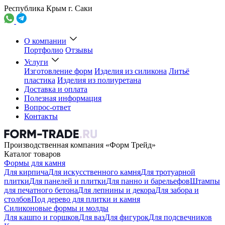
Республика Крым г. Саки
О компании
Портфолио
Отзывы
Услуги
Изготовление форм
Изделия из силикона
Литьё
пластика
Изделия из полиуретана
Доставка и оплата
Полезная информация
Вопрос-ответ
Контакты
Производственная компания «Форм Трейд»
Каталог товаров
Формы для камня
Для кирпича
Для искусственного камня
Для тротуарной
плитки
Для панелей и плитки
Для панно и барельефов
Штампы
для печатного бетона
Для лепнины и декора
Для забора и
столбов
Под дерево для плитки и камня
Силиконовые формы и молды
Для кашпо и горшков
Для ваз
Для фигурок
Для подсвечников