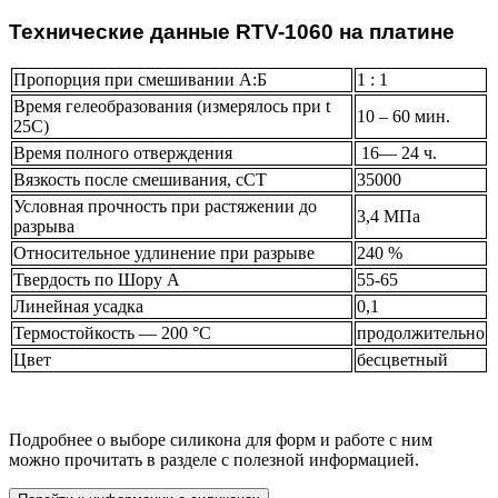
Технические данные RTV-1060 на платине
Пропорция при смешивании А:Б
1 : 1
Время гелеобразования (измерялось при t
10 – 60 мин.
25C)
Время полного отверждения
16— 24 ч.
Вязкость после смешивания, сСТ
35000
Условная прочность при растяжении до
3,4 МПа
разрыва
Относительное удлинение при разрыве
240 %
Твердость по Шору А
55-65
Линейная усадка
0,1
Термостойкость — 200 °С
продолжительно
Цвет
бесцветный
Подробнее о выборе силикона для форм и работе с ним
можно прочитать в разделе с полезной информацией.