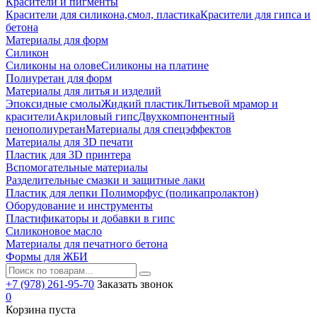
Красители и пигменты
Красители для силикона,смол, пластика
Красители для гипса и
бетона
Материалы для форм
Силикон
Силиконы на олове
Силиконы на платине
Полиуретан для форм
Материалы для литья и изделий
Эпоксидные смолы
Жидкий пластик
Литьевой мрамор и
красители
Акриловый гипс
Двухкомпонентный
пенополиуретан
Материалы для спецэффектов
Материалы для 3D печати
Пластик для 3D принтера
Вспомогательные материалы
Разделительные смазки и защитные лаки
Пластик для лепки Полиморфус (поликапролактон)
Оборудование и инструменты
Пластификаторы и добавки в гипс
Силиконовое масло
Материалы для печатного бетона
Формы для ЖБИ
+7 (978) 261-95-70
Заказать звонок
0
Корзина пуста