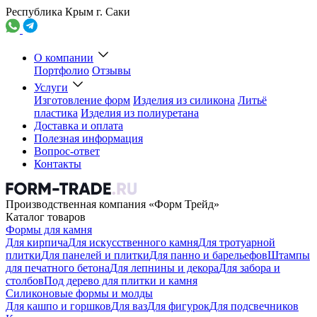
Республика Крым г. Саки
О компании
Портфолио
Отзывы
Услуги
Изготовление форм
Изделия из силикона
Литьё
пластика
Изделия из полиуретана
Доставка и оплата
Полезная информация
Вопрос-ответ
Контакты
Производственная компания «Форм Трейд»
Каталог товаров
Формы для камня
Для кирпича
Для искусственного камня
Для тротуарной
плитки
Для панелей и плитки
Для панно и барельефов
Штампы
для печатного бетона
Для лепнины и декора
Для забора и
столбов
Под дерево для плитки и камня
Силиконовые формы и молды
Для кашпо и горшков
Для ваз
Для фигурок
Для подсвечников