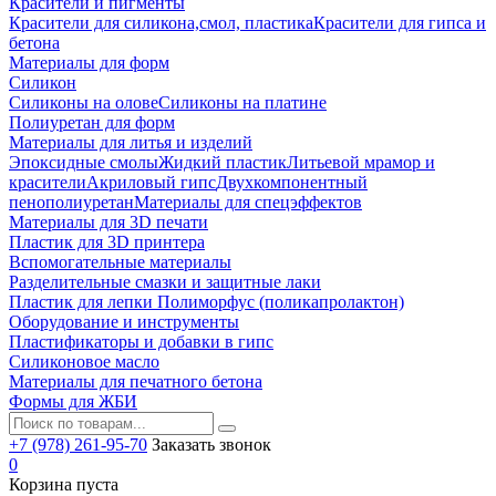
Красители и пигменты
Красители для силикона,смол, пластика
Красители для гипса и
бетона
Материалы для форм
Силикон
Силиконы на олове
Силиконы на платине
Полиуретан для форм
Материалы для литья и изделий
Эпоксидные смолы
Жидкий пластик
Литьевой мрамор и
красители
Акриловый гипс
Двухкомпонентный
пенополиуретан
Материалы для спецэффектов
Материалы для 3D печати
Пластик для 3D принтера
Вспомогательные материалы
Разделительные смазки и защитные лаки
Пластик для лепки Полиморфус (поликапролактон)
Оборудование и инструменты
Пластификаторы и добавки в гипс
Силиконовое масло
Материалы для печатного бетона
Формы для ЖБИ
+7 (978) 261-95-70
Заказать звонок
0
Корзина пуста