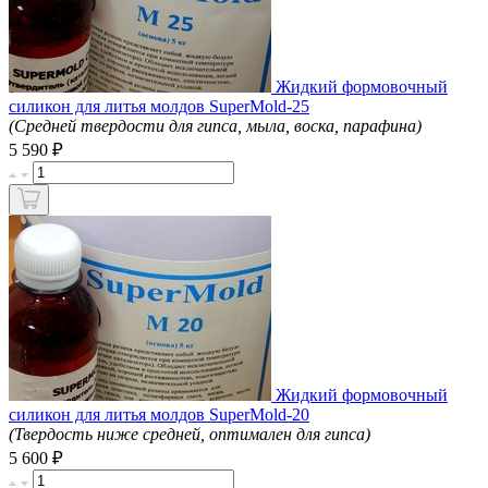
Жидкий формовочный
силикон для литья молдов SuperMold-25
(Средней твердости для гипса, мыла, воска, парафина)
₽
5 590
Жидкий формовочный
силикон для литья молдов SuperMold-20
(Твердость ниже средней, оптимален для гипса)
₽
5 600