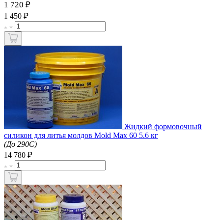
1 720 ₽
₽
1 450
Жидкий формовочный
силикон для литья молдов Mold Max 60 5.6 кг
(До 290C)
₽
14 780