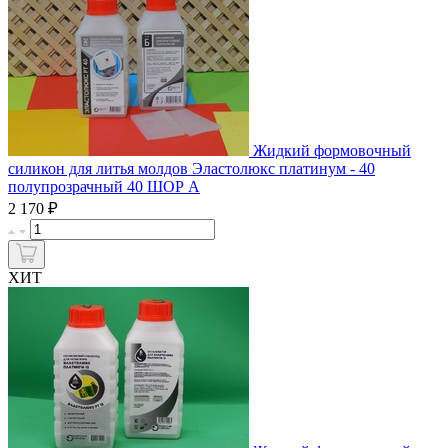
Жидкий формовочный
силикон для литья молдов Эластолюкс платинум - 40
полупрозрачный 40 ШОР А
₽
2 170
ХИТ