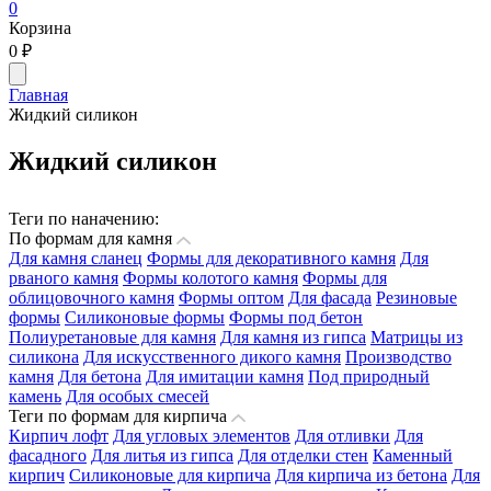
0
Корзина
0
₽
Главная
Жидкий силикон
Жидкий силикон
Теги по наначению:
По формам для камня
Для камня сланец
Формы для декоративного камня
Для
рваного камня
Формы колотого камня
Формы для
облицовочного камня
Формы оптом
Для фасада
Резиновые
формы
Силиконовые формы
Формы под бетон
Полиуретановые для камня
Для камня из гипса
Матрицы из
силикона
Для искусственного дикого камня
Производство
камня
Для бетона
Для имитации камня
Под природный
камень
Для особых смесей
Теги по формам для кирпича
Кирпич лофт
Для угловых элементов
Для отливки
Для
фасадного
Для литья из гипса
Для отделки стен
Каменный
кирпич
Силиконовые для кирпича
Для кирпича из бетона
Для