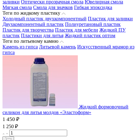
заливки
Оптически прозрачная смола
Ювелирная смола
Мягкая смола
Смола для значков
Гибкая эпоксидка
Теги по жидкому пластику
Холодный пластик двухкомпонентный
Пластик для заливки
Двухкомпонентный пластик
Полиуретановый пластик
Пластик для творчества
Пластик для мебели
Жидкий ПУ
пластик
Пластики для литья
Жидкий пластик оптом
Теги по литьевому камню
Камень из гипса
Литьевой камень
Искусственный мрамор из
гипса
Жидкий формовочный
силикон для литья молдов «Эластоформ»
1 450 ₽
₽
1 250