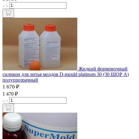
Жидкий формовочный
силикон для литья молдов D-mould platinum 30 (30 ШОР А)
полупрозрачный
1 670 ₽
₽
1 470