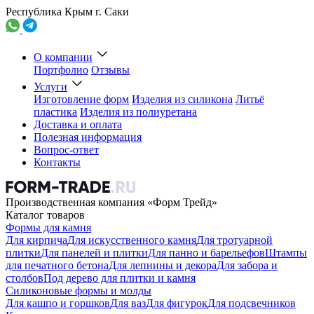
Республика Крым г. Саки
О компании
Портфолио
Отзывы
Услуги
Изготовление форм
Изделия из силикона
Литьё
пластика
Изделия из полиуретана
Доставка и оплата
Полезная информация
Вопрос-ответ
Контакты
Производственная компания «Форм Трейд»
Каталог товаров
Формы для камня
Для кирпича
Для искусственного камня
Для тротуарной
плитки
Для панелей и плитки
Для панно и барельефов
Штампы
для печатного бетона
Для лепнины и декора
Для забора и
столбов
Под дерево для плитки и камня
Силиконовые формы и молды
Для кашпо и горшков
Для ваз
Для фигурок
Для подсвечников