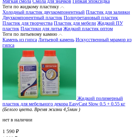
Мягкая смола
Смола для значков
Гибкая эпоксидка
Теги по жидкому пластику
Холодный пластик двухкомпонентный
Пластик для заливки
Двухкомпонентный пластик
Полиуретановый пластик
Пластик для творчества
Пластик для мебели
Жидкий ПУ
пластик
Пластики для литья
Жидкий пластик оптом
Теги по литьевому камню
Камень из гипса
Литьевой камень
Искусственный мрамор из
гипса
Жидкий полимерный
пластик для мебельного декора EasyCast Slow 0.5 + 0.55 кг
(Белого цвета. Время жизни 4,5мин )
нет в наличии
1 590 ₽