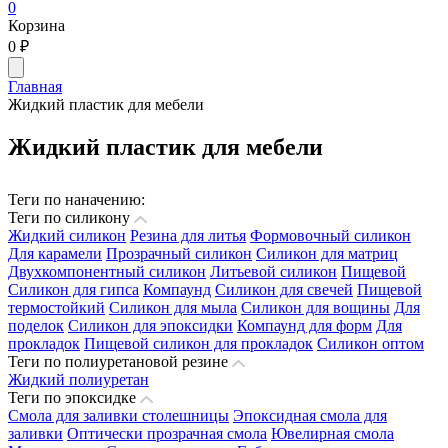
0
Корзина
0
₽
Главная
Жидкий пластик для мебели
Жидкий пластик для мебели
Теги по наначению:
Теги по силикону
Жидкий силикон
Резина для литья
Формовочный силикон
Для карамели
Прозрачный силикон
Силикон для матриц
Двухкомпонентный силикон
Литьевой силикон
Пищевой
Силикон для гипса
Компаунд
Силикон для свечей
Пищевой
термостойкий
Силикон для мыла
Силикон для вощины
Для
поделок
Силикон для эпоксидки
Компаунд для форм
Для
прокладок
Пищевой силикон для прокладок
Силикон оптом
Теги по полиуретановой резине
Жидкий полиуретан
Теги по эпоксидке
Смола для заливки столешницы
Эпоксидная смола для
заливки
Оптически прозрачная смола
Ювелирная смола