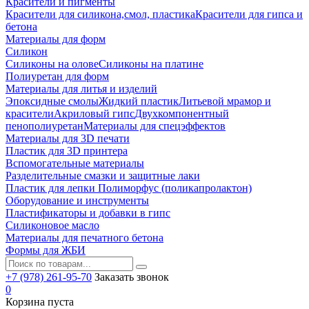
Красители и пигменты
Красители для силикона,смол, пластика
Красители для гипса и
бетона
Материалы для форм
Силикон
Силиконы на олове
Силиконы на платине
Полиуретан для форм
Материалы для литья и изделий
Эпоксидные смолы
Жидкий пластик
Литьевой мрамор и
красители
Акриловый гипс
Двухкомпонентный
пенополиуретан
Материалы для спецэффектов
Материалы для 3D печати
Пластик для 3D принтера
Вспомогательные материалы
Разделительные смазки и защитные лаки
Пластик для лепки Полиморфус (поликапролактон)
Оборудование и инструменты
Пластификаторы и добавки в гипс
Силиконовое масло
Материалы для печатного бетона
Формы для ЖБИ
+7 (978) 261-95-70
Заказать звонок
0
Корзина пуста