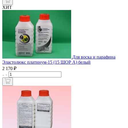
ХИТ
Для воска и парафина
Эластолюкс платинум-15 (15 ШОР А) белый
₽
2 170