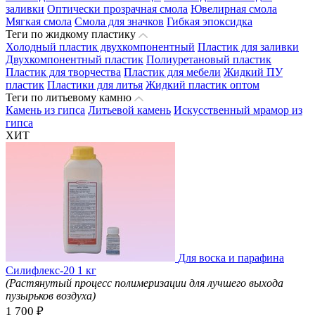
заливки
Оптически прозрачная смола
Ювелирная смола
Мягкая смола
Смола для значков
Гибкая эпоксидка
Теги по жидкому пластику
Холодный пластик двухкомпонентный
Пластик для заливки
Двухкомпонентный пластик
Полиуретановый пластик
Пластик для творчества
Пластик для мебели
Жидкий ПУ
пластик
Пластики для литья
Жидкий пластик оптом
Теги по литьевому камню
Камень из гипса
Литьевой камень
Искусственный мрамор из
гипса
ХИТ
Для воска и парафина
Силифлекс-20 1 кг
(Растянутый процесс полимеризации для лучшего выхода
пузырьков воздуха)
1 700 ₽