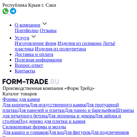
Республика Крым г. Саки
О компании
Портфолио
Отзывы
Услуги
Изготовление форм
Изделия из силикона
Литьё
пластика
Изделия из полиуретана
Доставка и оплата
Полезная информация
Вопрос-ответ
Контакты
Производственная компания «Форм Трейд»
Каталог товаров
Формы для камня
Для кирпича
Для искусственного камня
Для тротуарной
плитки
Для панелей и плитки
Для панно и барельефов
Штампы
для печатного бетона
Для лепнины и декора
Для забора и
столбов
Под дерево для плитки и камня
Силиконовые формы и молды
Для кашпо и горшков
Для ваз
Для фигурок
Для подсвечников