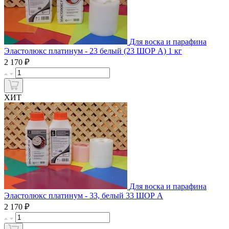
Для воска и парафина
Эластолюкс платинум - 23 белый (23 ШОР А) 1 кг
₽
2 170
ХИТ
Для воска и парафина
Эластолюкс платинум - 33, белый 33 ШОР А
₽
2 170