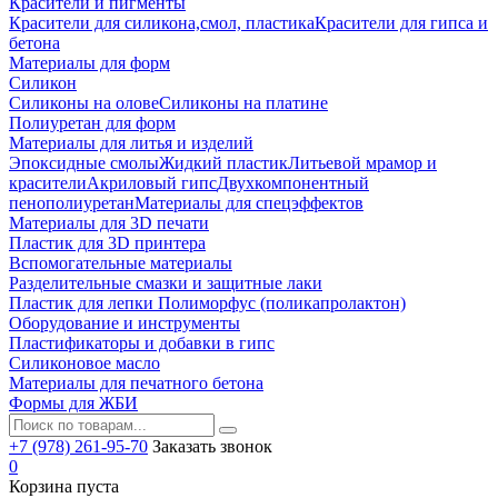
Красители и пигменты
Красители для силикона,смол, пластика
Красители для гипса и
бетона
Материалы для форм
Силикон
Силиконы на олове
Силиконы на платине
Полиуретан для форм
Материалы для литья и изделий
Эпоксидные смолы
Жидкий пластик
Литьевой мрамор и
красители
Акриловый гипс
Двухкомпонентный
пенополиуретан
Материалы для спецэффектов
Материалы для 3D печати
Пластик для 3D принтера
Вспомогательные материалы
Разделительные смазки и защитные лаки
Пластик для лепки Полиморфус (поликапролактон)
Оборудование и инструменты
Пластификаторы и добавки в гипс
Силиконовое масло
Материалы для печатного бетона
Формы для ЖБИ
+7 (978) 261-95-70
Заказать звонок
0
Корзина пуста