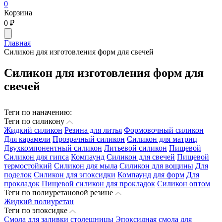
0
Корзина
0
₽
Главная
Силикон для изготовления форм для свечей
Силикон для изготовления форм для
свечей
Теги по наначению:
Теги по силикону
Жидкий силикон
Резина для литья
Формовочный силикон
Для карамели
Прозрачный силикон
Силикон для матриц
Двухкомпонентный силикон
Литьевой силикон
Пищевой
Силикон для гипса
Компаунд
Силикон для свечей
Пищевой
термостойкий
Силикон для мыла
Силикон для вощины
Для
поделок
Силикон для эпоксидки
Компаунд для форм
Для
прокладок
Пищевой силикон для прокладок
Силикон оптом
Теги по полиуретановой резине
Жидкий полиуретан
Теги по эпоксидке
Смола для заливки столешницы
Эпоксидная смола для