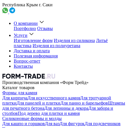
Республика Крым г. Саки
О компании
Портфолио
Отзывы
Услуги
Изготовление форм
Изделия из силикона
Литьё
пластика
Изделия из полиуретана
Доставка и оплата
Полезная информация
Вопрос-ответ
Контакты
Производственная компания «Форм Трейд»
Каталог товаров
Формы для камня
Для кирпича
Для искусственного камня
Для тротуарной
плитки
Для панелей и плитки
Для панно и барельефов
Штампы
для печатного бетона
Для лепнины и декора
Для забора и
столбов
Под дерево для плитки и камня
Силиконовые формы и молды
Для кашпо и горшков
Для ваз
Для фигурок
Для подсвечников