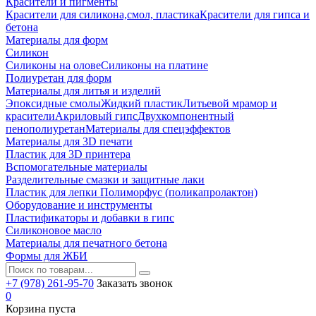
Красители и пигменты
Красители для силикона,смол, пластика
Красители для гипса и
бетона
Материалы для форм
Силикон
Силиконы на олове
Силиконы на платине
Полиуретан для форм
Материалы для литья и изделий
Эпоксидные смолы
Жидкий пластик
Литьевой мрамор и
красители
Акриловый гипс
Двухкомпонентный
пенополиуретан
Материалы для спецэффектов
Материалы для 3D печати
Пластик для 3D принтера
Вспомогательные материалы
Разделительные смазки и защитные лаки
Пластик для лепки Полиморфус (поликапролактон)
Оборудование и инструменты
Пластификаторы и добавки в гипс
Силиконовое масло
Материалы для печатного бетона
Формы для ЖБИ
+7 (978) 261-95-70
Заказать звонок
0
Корзина пуста