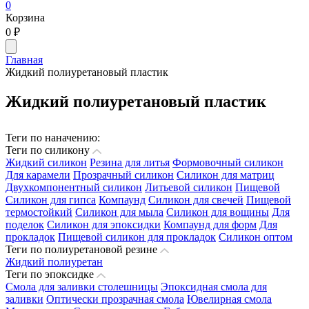
0
Корзина
0
₽
Главная
Жидкий полиуретановый пластик
Жидкий полиуретановый пластик
Теги по наначению:
Теги по силикону
Жидкий силикон
Резина для литья
Формовочный силикон
Для карамели
Прозрачный силикон
Силикон для матриц
Двухкомпонентный силикон
Литьевой силикон
Пищевой
Силикон для гипса
Компаунд
Силикон для свечей
Пищевой
термостойкий
Силикон для мыла
Силикон для вощины
Для
поделок
Силикон для эпоксидки
Компаунд для форм
Для
прокладок
Пищевой силикон для прокладок
Силикон оптом
Теги по полиуретановой резине
Жидкий полиуретан
Теги по эпоксидке
Смола для заливки столешницы
Эпоксидная смола для
заливки
Оптически прозрачная смола
Ювелирная смола