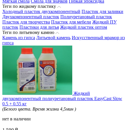
Мягкая смола
Смола для значков
Гибкая эпоксидка
Теги по жидкому пластику
Холодный пластик двухкомпонентный
Пластик для заливки
Двухкомпонентный пластик
Полиуретановый пластик
Пластик для творчества
Пластик для мебели
Жидкий ПУ
пластик
Пластики для литья
Жидкий пластик оптом
Теги по литьевому камню
Камень из гипса
Литьевой камень
Искусственный мрамор из
гипса
Жидкий
двухкомпонентный полиуретановый пластик EasyCast Slow
0.5 + 0.55 кг
(Белого цвета. Время жизни 4,5мин )
нет в наличии
1 590 ₽