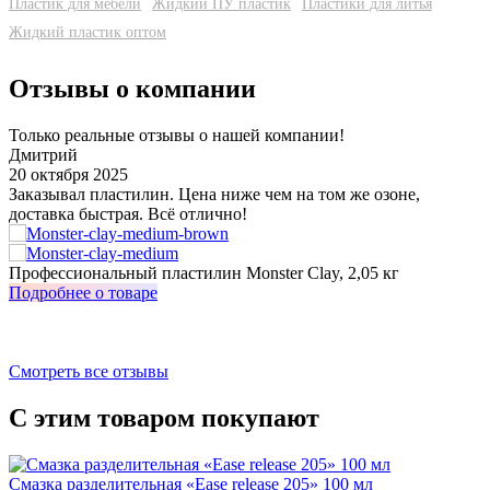
Пластик для мебели
Жидкий ПУ пластик
Пластики для литья
Жидкий пластик оптом
Отзывы о компании
Только реальные отзывы о нашей компании!
Дмитрий
20 октября 2025
3
Заказывал пластилин. Цена ниже чем на том же озоне,
У
доставка быстрая. Всё отлично!
о
з
Профессиональный пластилин Monster Clay, 2,05 кг
И
Подробнее о товаре
П
Смотреть все отзывы
С этим товаром покупают
Смазка разделительная «Ease release 205» 100 мл