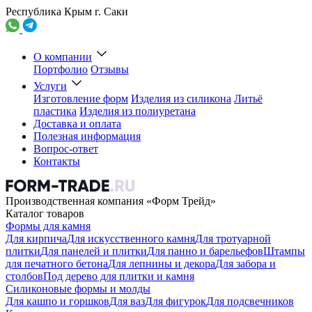
Республика Крым г. Саки
О компании
Портфолио
Отзывы
Услуги
Изготовление форм
Изделия из силикона
Литьё
пластика
Изделия из полиуретана
Доставка и оплата
Полезная информация
Вопрос-ответ
Контакты
Производственная компания «Форм Трейд»
Каталог товаров
Формы для камня
Для кирпича
Для искусственного камня
Для тротуарной
плитки
Для панелей и плитки
Для панно и барельефов
Штампы
для печатного бетона
Для лепнины и декора
Для забора и
столбов
Под дерево для плитки и камня
Силиконовые формы и молды
Для кашпо и горшков
Для ваз
Для фигурок
Для подсвечников