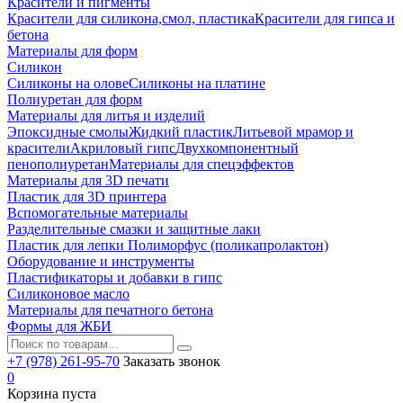
Красители и пигменты
Красители для силикона,смол, пластика
Красители для гипса и
бетона
Материалы для форм
Силикон
Силиконы на олове
Силиконы на платине
Полиуретан для форм
Материалы для литья и изделий
Эпоксидные смолы
Жидкий пластик
Литьевой мрамор и
красители
Акриловый гипс
Двухкомпонентный
пенополиуретан
Материалы для спецэффектов
Материалы для 3D печати
Пластик для 3D принтера
Вспомогательные материалы
Разделительные смазки и защитные лаки
Пластик для лепки Полиморфус (поликапролактон)
Оборудование и инструменты
Пластификаторы и добавки в гипс
Силиконовое масло
Материалы для печатного бетона
Формы для ЖБИ
+7 (978) 261-95-70
Заказать звонок
0
Корзина пуста