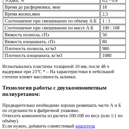
Усадка, %
0,2 - 0,4
Время до расформовки, мин
18
Время жизни,мин
2,5
Соотношение при смешивании по объему А:Б
1 : 1
Соотношение при смешивании по массе А:Б
100 : 108
Вязкость полиола, сПз
50
Вязкость изоцианата, сПз
80
Плотность полиола, кг/м3
980
Плотность изоцианата, кг/м3
1080
Испытывались пластины толщиной 10 мм, после 48 ч
выдержки при 23°С * – На характеристики в небольшой
степени влияет массивность заливки.
Технология работы с двухкомпонентным
полиуретаном:
Предварительно необходимо хорошо размешать части А и Б
по отдельности в фабричной упаковке.
Отвесить компоненты из расчета 100:108 по весу (или 1:1 по
объёму).
Если нужно, добавить совместимый
краситель