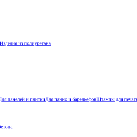
Изделия из полиуретана
Для панелей и плитки
Для панно и барельефов
Штампы для печатн
бетона