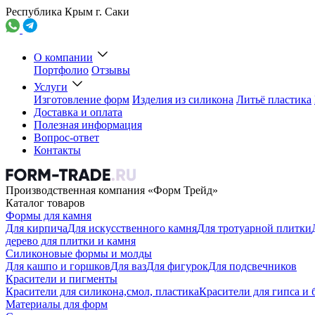
Республика Крым г. Саки
О компании
Портфолио
Отзывы
Услуги
Изготовление форм
Изделия из силикона
Литьё пластика
Доставка и оплата
Полезная информация
Вопрос-ответ
Контакты
Производственная компания «Форм Трейд»
Каталог товаров
Формы для камня
Для кирпича
Для искусственного камня
Для тротуарной плитки
дерево для плитки и камня
Силиконовые формы и молды
Для кашпо и горшков
Для ваз
Для фигурок
Для подсвечников
Красители и пигменты
Красители для силикона,смол, пластика
Красители для гипса и 
Материалы для форм