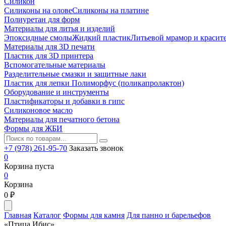
Силикон
Силиконы на олове
Силиконы на платине
Полиуретан для форм
Материалы для литья и изделий
Эпоксидные смолы
Жидкий пластик
Литьевой мрамор и красит
Материалы для 3D печати
Пластик для 3D принтера
Вспомогательные материалы
Разделительные смазки и защитные лаки
Пластик для лепки Полиморфус (поликапролактон)
Оборудование и инструменты
Пластификаторы и добавки в гипс
Силиконовое масло
Материалы для печатного бетона
Формы для ЖБИ
+7 (978) 261-95-70
Заказать звонок
0
Корзина пуста
0
Корзина
0
₽
Главная
Каталог
Формы для камня
Для панно и барельефов
«Птица Ибис»