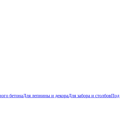
ого бетона
Для лепнины и декора
Для забора и столбов
Под