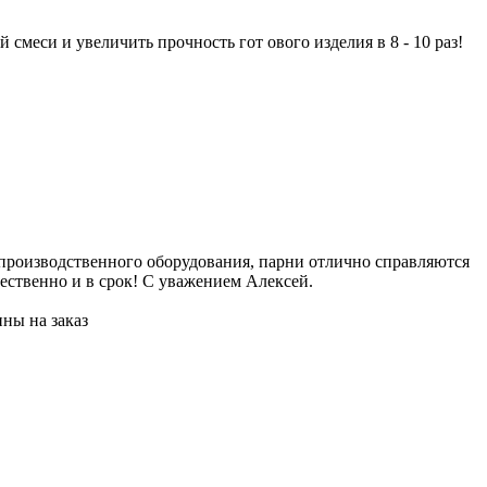
 смеси и увеличить прочность гот ового изделия в 8 - 10 раз!
2
 производственного оборудования, парни отлично справляются
Е
ественно и в срок! С уважением Алексей.
и
и
ны на заказ
Ж
П